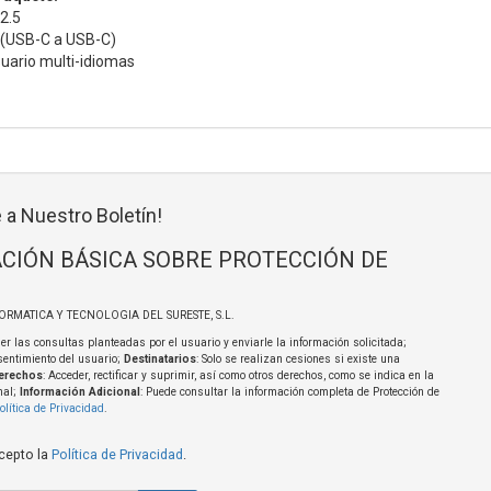
 2.5
 (USB-C a USB-C)
uario multi-idiomas
 a Nuestro Boletín!
CIÓN BÁSICA SOBRE PROTECCIÓN DE
FORMATICA Y TECNOLOGIA DEL SURESTE, S.L.
er las consultas planteadas por el usuario y enviarle la información solicitada;
sentimiento del usuario;
Destinatarios
: Solo se realizan cesiones si existe una
erechos
: Acceder, rectificar y suprimir, así como otros derechos, como se indica en la
nal;
Información Adicional
: Puede consultar la información completa de Protección de
olítica de Privacidad
.
acepto la
Política de Privacidad
.