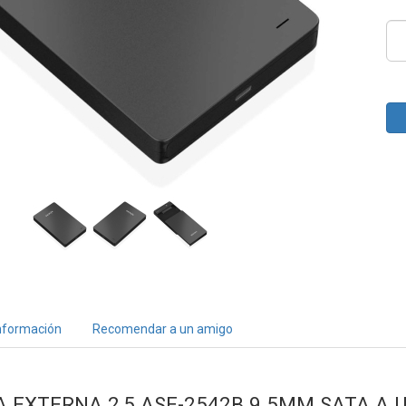
nformación
Recomendar a un amigo
A EXTERNA 2,5 ASE-2542B 9.5MM SATA A 