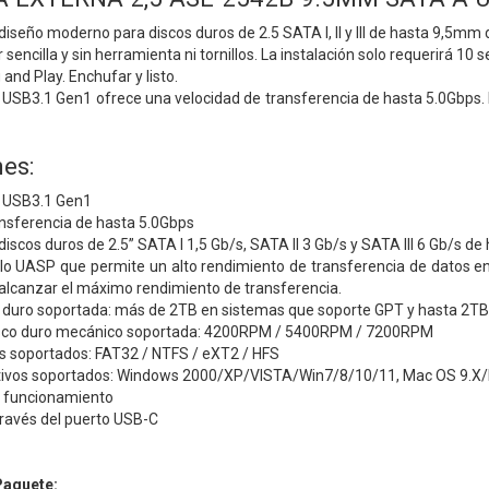
diseño moderno para discos duros de 2.5 SATA I, II y III de hasta 9,5mm d
 sencilla y sin herramienta ni tornillos. La instalación solo requerirá 10 
and Play. Enchufar y listo.
USB3.1 Gen1 ofrece una velocidad de transferencia de hasta 5.0Gbps. I
es:
 USB3.1 Gen1
ansferencia de hasta 5.0Gbps
iscos duros de 2.5” SATA I 1,5 Gb/s, SATA II 3 Gb/s y SATA III 6 Gb/s d
lo UASP que permite un alto rendimiento de transferencia de datos ent
alcanzar el máximo rendimiento de transferencia.
 duro soportada: más de 2TB en sistemas que soporte GPT y hasta 2TB 
disco duro mecánico soportada: 4200RPM / 5400RPM / 7200RPM
s soportados: FAT32 / NTFS / eXT2 / HFS
tivos soportados: Windows 2000/XP/VISTA/Win7/8/10/11, Mac OS 9.
e funcionamiento
través del puerto USB-C
Paquete: