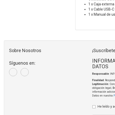
1 x Caja externa
1 x Cable USB-C
1 x Manual de us
Sobre Nosotros
¡Suscríbete
INFORMA
Síguenos en:
DATOS
Responsable
: IN
Finalidad
: Respond
Legitimación
: Con
obligación legal;
D
información adicio
Datos en nuestra
P
He leído y 