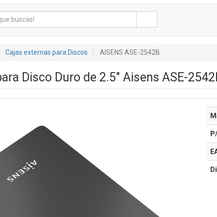
Cajas externas para Discos
AISENS ASE-2542B
para Disco Duro de 2.5" Aisens ASE-2542B
M
P
E
Di