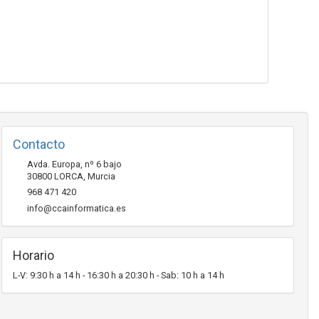
Contacto
Avda. Europa, nº 6 bajo
30800
LORCA
,
Murcia
968 471 420
info@ccainformatica.es
Horario
L-V: 9:30 h a 14 h - 16:30 h a 20:30 h - Sab: 10 h a 14 h