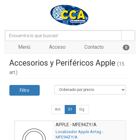
Menú
Acceso
Contacto
0
Accesorios y Periféricos Apple
(15
art.)
Filtro
Ant.
01
Sig.
APPLE - MFE94ZY/A
Localizador Apple Airtag -
MFE94ZY/A