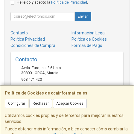
He leído y acepto la
Política de Privacidad
.
Enviar
Contacto
Información Legal
Política Privacidad
Política de Cookies
Condiciones de Compra
Formas de Pago
Contacto
Avda. Europa, nº 6 bajo
30800
LORCA
,
Murcia
968 471 420
info@ccainformatica.es
Política de Cookies de ccainformatica.es
Configurar
Rechazar
Aceptar Cookies
Horario
L-V: 9:30 h a 14 h - 16:30 h a 20:30 h - Sab: 10 h a 14 h
Utilizamos cookies propias y de terceros para mejorar nuestros
servicios.
Puede obtener más información, o bien conocer cómo cambiar la