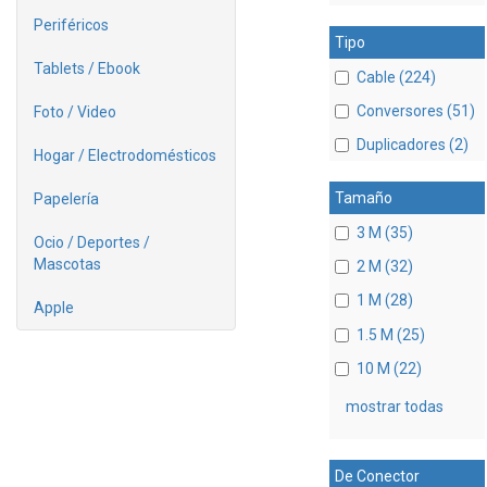
Periféricos
Tipo
Tablets / Ebook
Cable (224)
Conversores (51)
Foto / Video
Duplicadores (2)
Hogar / Electrodomésticos
Tamaño
Papelería
3 M (35)
Ocio / Deportes /
Mascotas
2 M (32)
1 M (28)
Apple
1.5 M (25)
10 M (22)
mostrar todas
De Conector