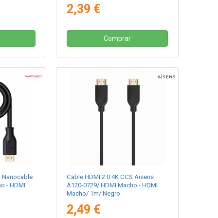
2,39 €
Comprar
S Nanocable
Cable HDMI 2.0 4K CCS Aisens
ho - HDMI
A120-0729/ HDMI Macho - HDMI
Macho/ 1m/ Negro
2,49 €