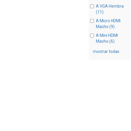
A VGA Hembra
(11)
A Micro HDMI
Macho (9)
A Mini HDMI
Macho (6)
mostrar todas