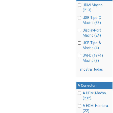
HDMI Macho
(213)
USB Tipo-C
Macho (33)
DisplayPort
Macho (24)
USB Tipo-A
Macho (4)
DVI-D (18+1)
Macho (3)
mostrar todas
A Conector
A HDMI Macho
(232)
A HDMI Hembra
(22)