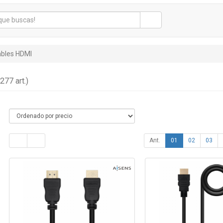
bles HDMI
(277 art.)
Ant.
01
02
03