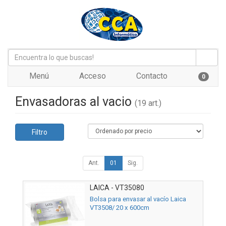
Menú
Acceso
Contacto
0
Envasadoras al vacio
(19 art.)
Filtro
Ant.
01
Sig.
LAICA - VT35080
Bolsa para envasar al vacío Laica
VT3508/ 20 x 600cm