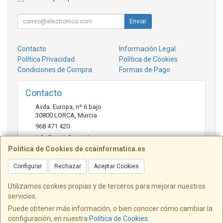
Enviar
Contacto
Información Legal
Política Privacidad
Política de Cookies
Condiciones de Compra
Formas de Pago
Contacto
Avda. Europa, nº 6 bajo
30800
LORCA
,
Murcia
968 471 420
info@ccainformatica.es
Política de Cookies de ccainformatica.es
Configurar
Rechazar
Aceptar Cookies
Horario
L-V: 9:30 h a 14 h - 16:30 h a 20:30 h - Sab: 10 h a 14 h
Utilizamos cookies propias y de terceros para mejorar nuestros
servicios.
Puede obtener más información, o bien conocer cómo cambiar la
configuración, en nuestra
Política de Cookies
.
, , , , España. - C.I.F.: B73954331 - Tfno: