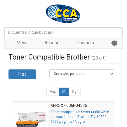
Menú
Acceso
Contacto
0
Toner Compatible Brother
(20 art.)
Filtro
Ant.
01
Sig.
XEROX - 006R04526
Tóner compatible Xerox 006R04526
compatible con Brother TN-1050/
1000 páginas/ Negro