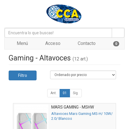
Menú
Acceso
Contacto
0
Gaming - Altavoces
(12 art.)
Filtro
Ant.
01
Sig.
MARS GAMING - MSHW
Altavoces Mars Gaming MS-H/ 10W/
2.0/ Blancos