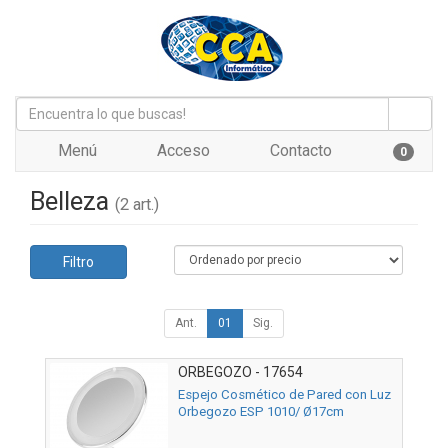
Menú
Acceso
Contacto
0
Belleza
(2 art.)
Filtro
Ant.
01
Sig.
ORBEGOZO - 17654
Espejo Cosmético de Pared con Luz
Orbegozo ESP 1010/ Ø17cm