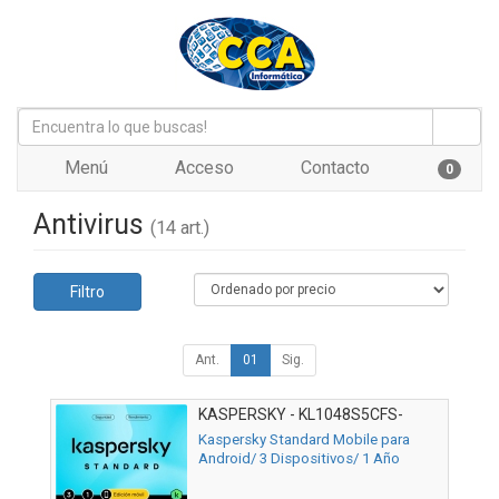
Menú
Acceso
Contacto
0
Antivirus
(14 art.)
Filtro
Ant.
01
Sig.
KASPERSKY - KL1048S5CFS-
MSBES
Kaspersky Standard Mobile para
Android/ 3 Dispositivos/ 1 Año