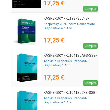
17,25 €
Comprar
KASPERSKY - KL1987S5CFS-
MSBES
Kaspersky VPN Secure Connection/ 3
Dispositivos/ 1 Año
17,25 €
Comprar
KASPERSKY - KL1041S5AFS-SSB-
ES
Antivirus Kaspersky Standard/ 1
Dispositivo/ 1 Año
17,25 €
Comprar
KASPERSKY - KL1041S5CFS-SSB-
ES
Antivirus Kaspersky Standard/ 3
Dispositivos/ 1 Año