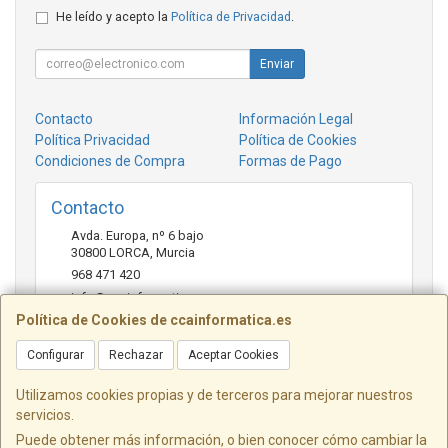
He leído y acepto la
Política de Privacidad
.
Enviar
Contacto
Información Legal
Política Privacidad
Política de Cookies
Condiciones de Compra
Formas de Pago
Contacto
Avda. Europa, nº 6 bajo
30800
LORCA
,
Murcia
968 471 420
info@ccainformatica.es
Política de Cookies de ccainformatica.es
Configurar
Rechazar
Aceptar Cookies
Horario
L-V: 9:30 h a 14 h - 16:30 h a 20:30 h - Sab: 10 h a 14 h
Utilizamos cookies propias y de terceros para mejorar nuestros
servicios.
Puede obtener más información, o bien conocer cómo cambiar la