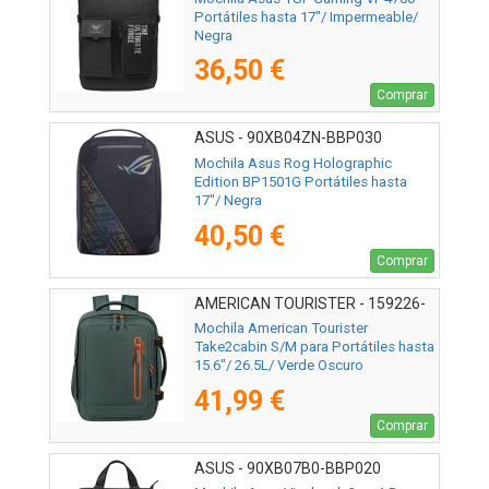
Portátiles hasta 17"/ Impermeable/
Negra
36,50 €
Comprar
ASUS - 90XB04ZN-BBP030
Mochila Asus Rog Holographic
Edition BP1501G Portátiles hasta
17"/ Negra
40,50 €
Comprar
AMERICAN TOURISTER - 159226-
1257
Mochila American Tourister
Take2cabin S/M para Portátiles hasta
15.6"/ 26.5L/ Verde Oscuro
41,99 €
Comprar
ASUS - 90XB07B0-BBP020