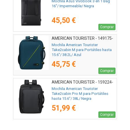
Mochila Asus Vivobook 3 en 1 Bag
16"/ Impermeable/ Negra
45,50 €
Comprar
AMERICAN TOURISTER - 149175-
0528
Mochila American Tourister
Take2cabin M para Portátiles hasta
15.6"/ 38.2L/ Azul
45,75 €
Comprar
AMERICAN TOURISTER - 159224-
361E
Mochila American Tourister
Take2cabin Pro M para Portátiles
hasta 15.6"/ 38L/ Negra
51,99 €
Comprar