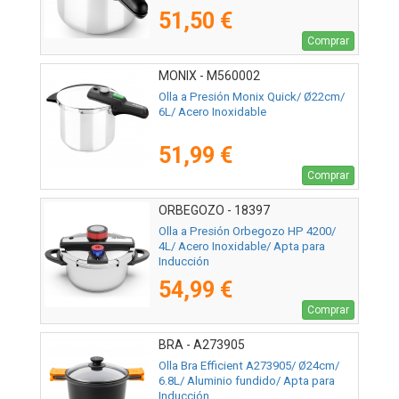
51,50 €
Comprar
MONIX - M560002
Olla a Presión Monix Quick/ Ø22cm/
6L/ Acero Inoxidable
51,99 €
Comprar
ORBEGOZO - 18397
Olla a Presión Orbegozo HP 4200/
4L/ Acero Inoxidable/ Apta para
Inducción
54,99 €
Comprar
BRA - A273905
Olla Bra Efficient A273905/ Ø24cm/
6.8L/ Aluminio fundido/ Apta para
Inducción