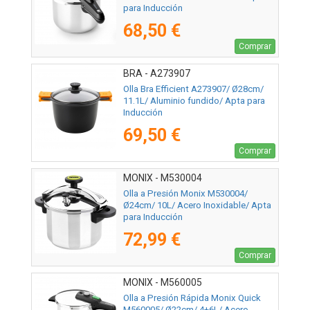
para Inducción
68,50 €
Comprar
BRA - A273907
Olla Bra Efficient A273907/ Ø28cm/
11.1L/ Aluminio fundido/ Apta para
Inducción
69,50 €
Comprar
MONIX - M530004
Olla a Presión Monix M530004/
Ø24cm/ 10L/ Acero Inoxidable/ Apta
para Inducción
72,99 €
Comprar
MONIX - M560005
Olla a Presión Rápida Monix Quick
M560005/ Ø22cm/ 4+6L/ Acero