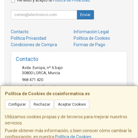
He leído y acepto la
Política de Privacidad
.
Enviar
Contacto
Información Legal
Política Privacidad
Política de Cookies
Condiciones de Compra
Formas de Pago
Contacto
Avda. Europa, nº 6 bajo
30800
LORCA
,
Murcia
968 471 420
info@ccainformatica.es
Política de Cookies de ccainformatica.es
Configurar
Rechazar
Aceptar Cookies
Horario
L-V: 9:30 h a 14 h - 16:30 h a 20:30 h - Sab: 10 h a 14 h
Utilizamos cookies propias y de terceros para mejorar nuestros
servicios.
Puede obtener más información, o bien conocer cómo cambiar la
configuración, en nuestra
Política de Cookies
.