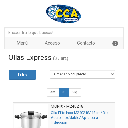
Menú
Acceso
Contacto
0
Ollas Express
(27 art.)
Filtro
Ant.
01
Sig.
MONIX - M240218
Olla Elite Inox M240218/ 18cm/ 3L/
Acero Inoxidable/ Apta para
Inducción