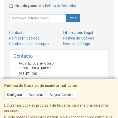
He leído y acepto la
Política de Privacidad
.
Enviar
Contacto
Información Legal
Política Privacidad
Política de Cookies
Condiciones de Compra
Formas de Pago
Contacto
Avda. Europa, nº 6 bajo
30800
LORCA
,
Murcia
968 471 420
info@ccainformatica.es
Política de Cookies de ccainformatica.es
Configurar
Rechazar
Aceptar Cookies
Horario
L-V: 9:30 h a 14 h - 16:30 h a 20:30 h - Sab: 10 h a 14 h
Utilizamos cookies propias y de terceros para mejorar nuestros
servicios.
Puede obtener más información, o bien conocer cómo cambiar la