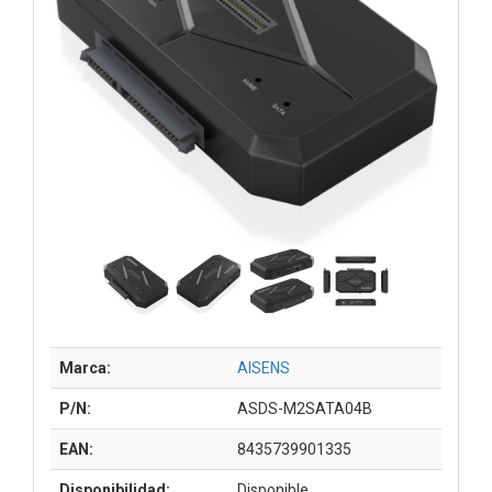
Marca:
AISENS
P/N:
ASDS-M2SATA04B
EAN:
8435739901335
Disponibilidad:
Disponible