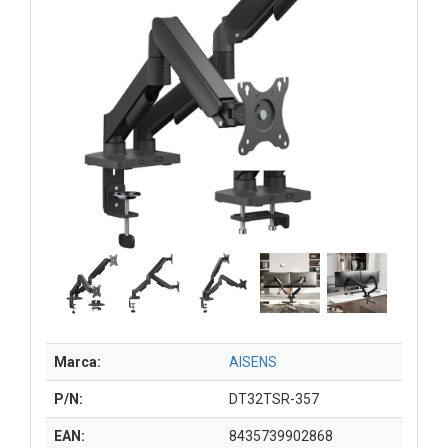
Marca:
AISENS
P/N:
DT32TSR-357
EAN:
8435739902868