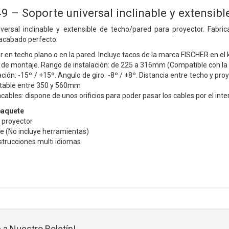
– Soporte universal inclinable y extensibl
ersal inclinable y extensible de techo/pared para proyector. Fabric
 acabado perfecto.
r en techo plano o en la pared. Incluye tacos de la marca FISCHER en el 
l de montaje. Rango de instalación: de 225 a 316mm (Compatible con la
ación: -15º / +15º. Angulo de giro: -8º / +8º. Distancia entre techo y p
ustable entre 350 y 560mm
ables: dispone de unos orificios para poder pasar los cables por el inte
paquete
 proyector
je (No incluye herramientas)
strucciones multi idiomas
 a Nuestro Boletín!