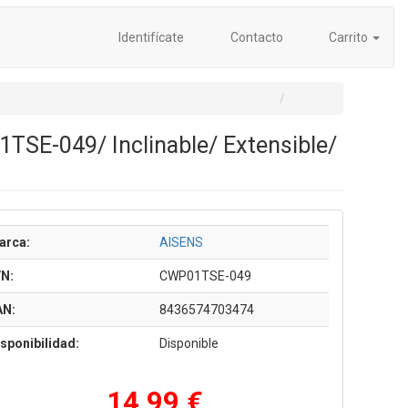
Identifícate
Contacto
Carrito
TSE-049/ Inclinable/ Extensible/
arca:
AISENS
/N:
CWP01TSE-049
AN:
8436574703474
sponibilidad:
Disponible
14,99 €