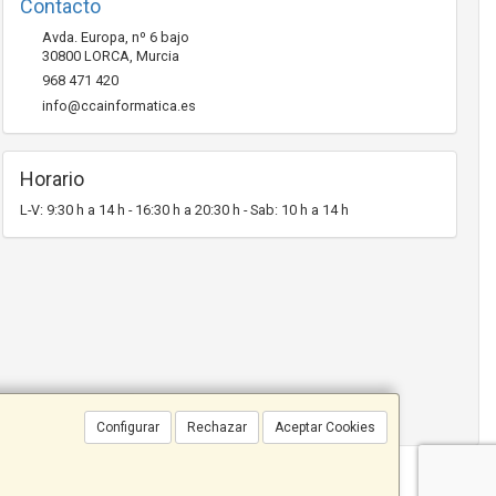
Contacto
Avda. Europa, nº 6 bajo
30800
LORCA
,
Murcia
968 471 420
info@ccainformatica.es
Horario
L-V: 9:30 h a 14 h - 16:30 h a 20:30 h - Sab: 10 h a 14 h
Configurar
Rechazar
Aceptar Cookies