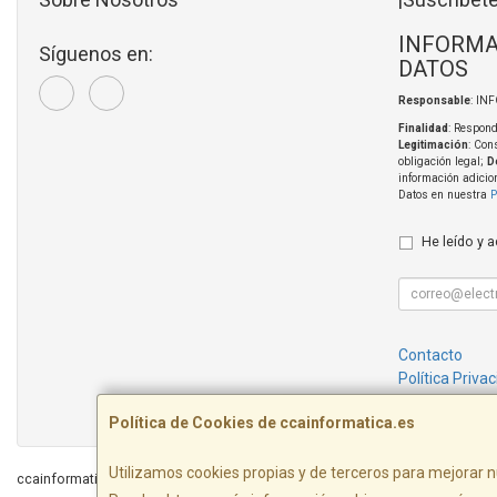
INFORMA
Síguenos en:
DATOS
Responsable
: IN
Finalidad
: Respond
Legitimación
: Con
obligación legal;
D
información adicio
Datos en nuestra
P
He leído y 
Contacto
Política Priva
Condiciones 
Política de Cookies de ccainformatica.es
Utilizamos cookies propias y de terceros para mejorar n
ccainformatica.es © 2026