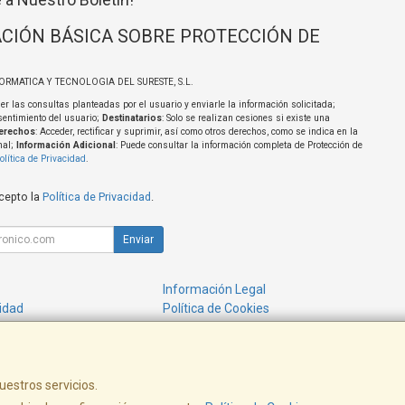
CIÓN BÁSICA SOBRE PROTECCIÓN DE
FORMATICA Y TECNOLOGIA DEL SURESTE, S.L.
er las consultas planteadas por el usuario y enviarle la información solicitada;
sentimiento del usuario;
Destinatarios
: Solo se realizan cesiones si existe una
erechos
: Acceder, rectificar y suprimir, así como otros derechos, como se indica en la
nal;
Información Adicional
: Puede consultar la información completa de Protección de
olítica de Privacidad
.
acepto la
Política de Privacidad
.
Enviar
Información Legal
cidad
Política de Cookies
de Compra
Formas de Pago
uestros servicios.