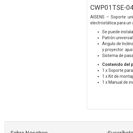
CWP01TSE-049 
AISENS – Soporte univ
electrostática para un
Se puede instala
Patrón universa
Angulo de Inclin
y proyector: aj
Sistema de pasac
Contenido del 
1 x Soporte para
1 x Kit de monta
1 x Manual de in
Sobre Nosotros
¡Suscríbete