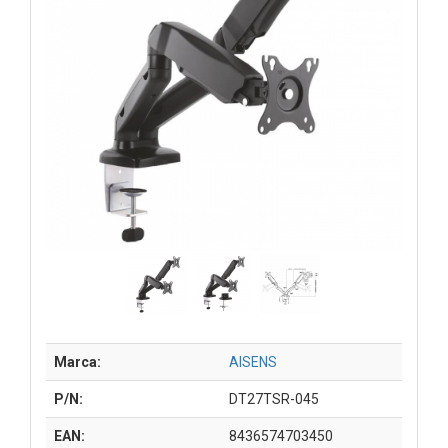
Marca:
AISENS
P/N:
DT27TSR-045
EAN:
8436574703450