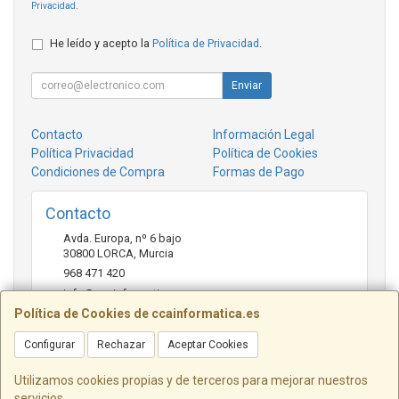
Privacidad
.
He leído y acepto la
Política de Privacidad
.
Enviar
Contacto
Información Legal
Política Privacidad
Política de Cookies
Condiciones de Compra
Formas de Pago
Contacto
Avda. Europa, nº 6 bajo
30800
LORCA
,
Murcia
968 471 420
info@ccainformatica.es
Política de Cookies de ccainformatica.es
Configurar
Rechazar
Aceptar Cookies
Horario
L-V: 9:30 h a 14 h - 16:30 h a 20:30 h - Sab: 10 h a 14 h
Utilizamos cookies propias y de terceros para mejorar nuestros
servicios.