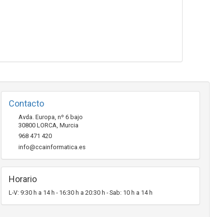
Contacto
Avda. Europa, nº 6 bajo
30800
LORCA
,
Murcia
968 471 420
info@ccainformatica.es
Horario
L-V: 9:30 h a 14 h - 16:30 h a 20:30 h - Sab: 10 h a 14 h