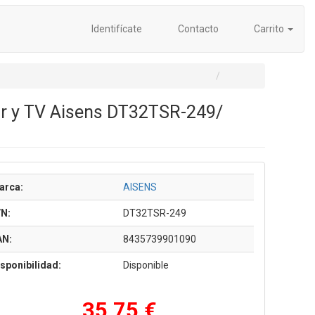
Identifícate
Contacto
Carrito
r y TV Aisens DT32TSR-249/
arca:
AISENS
/N:
DT32TSR-249
AN:
8435739901090
sponibilidad:
Disponible
35,75 €