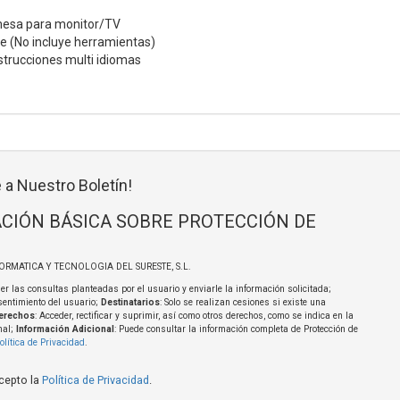
mesa para monitor/TV
je (No incluye herramientas)
strucciones multi idiomas
 a Nuestro Boletín!
CIÓN BÁSICA SOBRE PROTECCIÓN DE
FORMATICA Y TECNOLOGIA DEL SURESTE, S.L.
er las consultas planteadas por el usuario y enviarle la información solicitada;
sentimiento del usuario;
Destinatarios
: Solo se realizan cesiones si existe una
erechos
: Acceder, rectificar y suprimir, así como otros derechos, como se indica en la
nal;
Información Adicional
: Puede consultar la información completa de Protección de
olítica de Privacidad
.
acepto la
Política de Privacidad
.