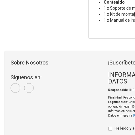
Contenido
1 x Soporte de 
1 x Kit de monta
1 x Manual de in
Sobre Nosotros
¡Suscríbete
INFORMA
Síguenos en:
DATOS
Responsable
: IN
Finalidad
: Respond
Legitimación
: Con
obligación legal;
D
información adicio
Datos en nuestra
P
He leído y 