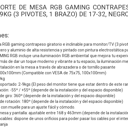
PORTE DE MESA RGB GAMING CONTRAPES
KG (3 PIVOTES, 1 BRAZO) DE 17-32, NEG
es:
RGB gaming contrapeso giratorio e inclinable para monitor/TV (3 pivot
ero y aluminio de alta resistencia y pintado con pintura electrostática 
MING RGB incluye una iluminación RGB ambiental que mejora tu experi
ás de dar un toque moderno y vibrante a tu espacio, la iluminación mej
stalación en la mesa a través de abrazadera o de tornillo pasante
00x100mm (Compatible con VESA de 75x75, 100x100mm)
9kg
portado: 2-9kgs (El peso del monitor tiene que estar dentro de este ra
ación: -55º / +55º (depende de la instalación y del espacio disponible)
 giro: 360º (depende de la instalación y del espacio disponible)
 rotación: 180º (depende de la instalación y del espacio disponible)
 con muelle para un ajuste fácil y cómodo.
mesa y pantalla: ajustable entre 168 y 463mm (depende de la instalación
ables: dispone de unos orificios para poder pasar los cables por el inter
ranja