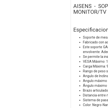
AISENS - SO
MONITOR/TV 9
Especificacion
Soporte de mesa 
Fabricado con ac
Este soporte GA
envolvente. Adem
Se permite la in
VESA Máximo: 1
Carga Máxima: 
Rango de peso so
Angulo de Inclin
Angulo máximo de
Ángulo máximo de
Brazo articulado
Distancia entre 
Sistema de pasac
Color: Negro-Na