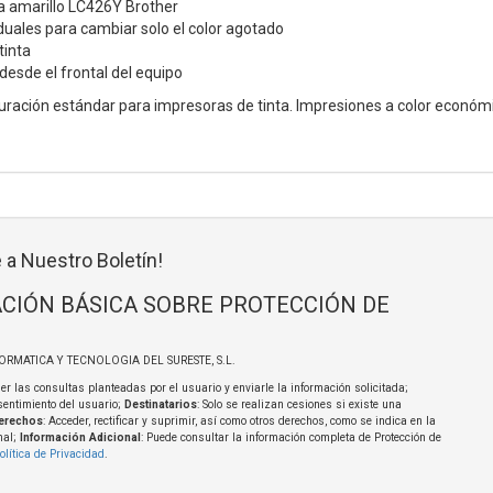
a amarillo LC426Y Brother
duales para cambiar solo el color agotado
tinta
 desde el frontal del equipo
uración estándar para impresoras de tinta. Impresiones a color económi
 a Nuestro Boletín!
CIÓN BÁSICA SOBRE PROTECCIÓN DE
FORMATICA Y TECNOLOGIA DEL SURESTE, S.L.
er las consultas planteadas por el usuario y enviarle la información solicitada;
sentimiento del usuario;
Destinatarios
: Solo se realizan cesiones si existe una
erechos
: Acceder, rectificar y suprimir, así como otros derechos, como se indica en la
nal;
Información Adicional
: Puede consultar la información completa de Protección de
olítica de Privacidad
.