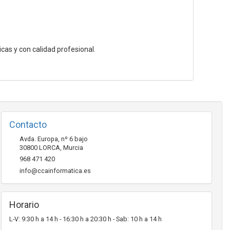
cas y con calidad profesional.
Contacto
Avda. Europa, nº 6 bajo
30800
LORCA
,
Murcia
968 471 420
info@ccainformatica.es
Horario
L-V: 9:30 h a 14 h - 16:30 h a 20:30 h - Sab: 10 h a 14 h