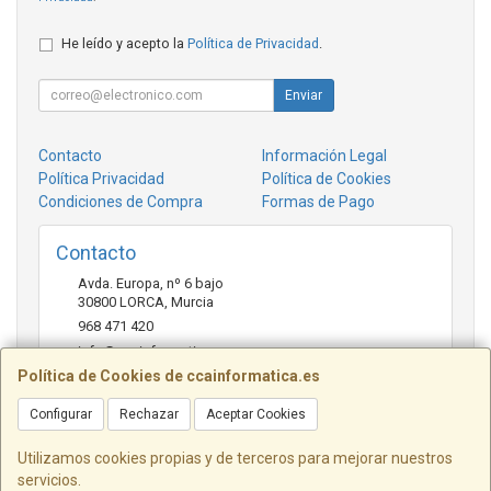
He leído y acepto la
Política de Privacidad
.
Enviar
Contacto
Información Legal
Política Privacidad
Política de Cookies
Condiciones de Compra
Formas de Pago
Contacto
Avda. Europa, nº 6 bajo
30800
LORCA
,
Murcia
968 471 420
info@ccainformatica.es
Política de Cookies de ccainformatica.es
Configurar
Rechazar
Aceptar Cookies
Horario
L-V: 9:30 h a 14 h - 16:30 h a 20:30 h - Sab: 10 h a 14 h
Utilizamos cookies propias y de terceros para mejorar nuestros
servicios.