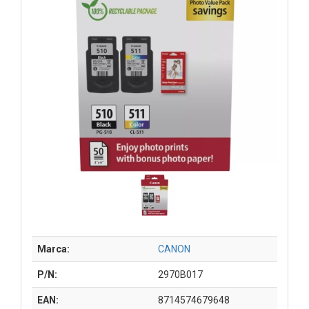
Marca:
CANON
P/N:
2970B017
EAN:
8714574679648