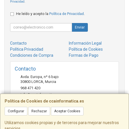
Privacidad
.
He leído y acepto la
Política de Privacidad
.
Enviar
Contacto
Información Legal
Política Privacidad
Política de Cookies
Condiciones de Compra
Formas de Pago
Contacto
Avda. Europa, nº 6 bajo
30800
LORCA
,
Murcia
968 471 420
info@ccainformatica.es
Política de Cookies de ccainformatica.es
Configurar
Rechazar
Aceptar Cookies
Horario
L-V: 9:30 h a 14 h - 16:30 h a 20:30 h - Sab: 10 h a 14 h
Utilizamos cookies propias y de terceros para mejorar nuestros
servicios.