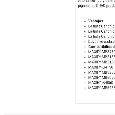
Ahorra tiempo y dinero
pigmentos DRHD produc
Ventajas
La tinta Canon o
La tinta Canon o
La tinta Canon o
Devuelve cada car
Compatibilidad
MAXIFY MB545
MAXIFY MB515
MAXIFY MB515
MAXIFY iB4150
MAXIFY MB535
MAXIFY MB505
MAXIFY iB4050
MAXIFY MB545