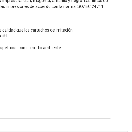
 impresora: cian, magenta, amarillo y negro. Las tintas de
las impresiones de acuerdo con la norma ISO/IEC 24711
 calidad que los cartuchos de imitación
útil
y respetuoso con el medio ambiente.