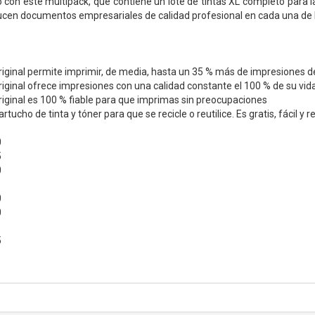
 con este multipack, que contiene un lote de tintas XL completo para la
en documentos empresariales de calidad profesional en cada una de 
riginal permite imprimir, de media, hasta un 35 % más de impresiones de
riginal ofrece impresiones con una calidad constante el 100 % de su vida 
riginal es 100 % fiable para que imprimas sin preocupaciones
tucho de tinta y tóner para que se recicle o reutilice. Es gratis, fácil 
0
5
0
0
0
5