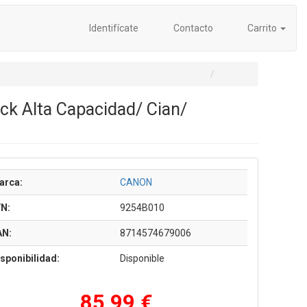
Identifícate
Contacto
Carrito
ck Alta Capacidad/ Cian/
arca:
CANON
/N:
9254B010
AN:
8714574679006
sponibilidad:
Disponible
85,99 €