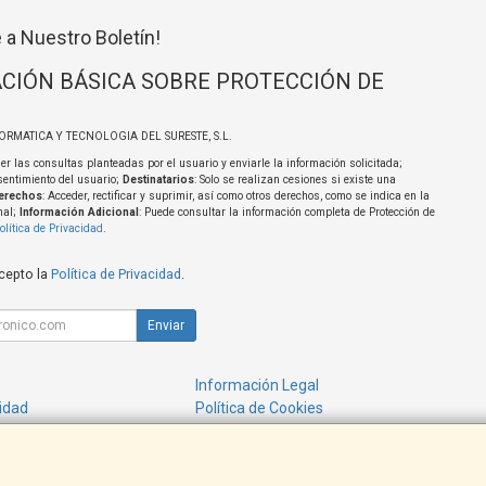
 a Nuestro Boletín!
CIÓN BÁSICA SOBRE PROTECCIÓN DE
FORMATICA Y TECNOLOGIA DEL SURESTE, S.L.
er las consultas planteadas por el usuario y enviarle la información solicitada;
sentimiento del usuario;
Destinatarios
: Solo se realizan cesiones si existe una
erechos
: Acceder, rectificar y suprimir, así como otros derechos, como se indica en la
nal;
Información Adicional
: Puede consultar la información completa de Protección de
olítica de Privacidad
.
acepto la
Política de Privacidad
.
Enviar
Información Legal
cidad
Política de Cookies
de Compra
Formas de Pago