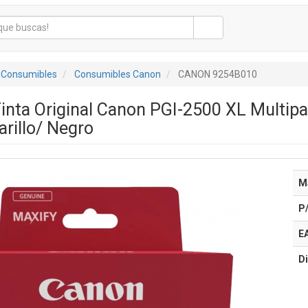
 Consumibles
Consumibles Canon
CANON 9254B010
inta Original Canon PGI-2500 XL Multipa
rillo/ Negro
M
P
E
Di