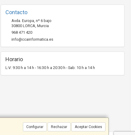
Contacto
Avda. Europa, nº 6 bajo
30800
LORCA
,
Murcia
968 471 420
info@ccainformatica.es
Horario
L-V: 9:30 h a 14 h - 16:30 h a 20:30 h - Sab: 10 h a 14 h
Configurar
Rechazar
Aceptar Cookies