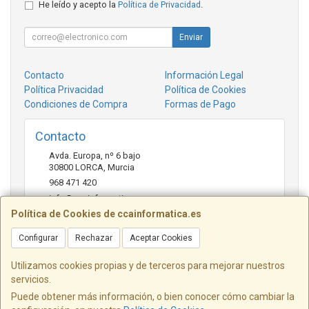
He leído y acepto la
Política de Privacidad
.
Enviar
Contacto
Información Legal
Política Privacidad
Política de Cookies
Condiciones de Compra
Formas de Pago
Contacto
Avda. Europa, nº 6 bajo
30800
LORCA
,
Murcia
968 471 420
info@ccainformatica.es
Política de Cookies de ccainformatica.es
Configurar
Rechazar
Aceptar Cookies
Horario
L-V: 9:30 h a 14 h - 16:30 h a 20:30 h - Sab: 10 h a 14 h
Utilizamos cookies propias y de terceros para mejorar nuestros
servicios.
Puede obtener más información, o bien conocer cómo cambiar la