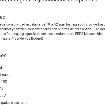
red
ece conectividad escalable de 10 a 52 puertos, apilado físico de hast
hernet y también concentradores con puertos de fibra óptica. El apilado
tic Routing, agregación de enlaces o redundancia ERPS lo hacen ideal
 (hasta 740W de PoE Budget)
nes
ad
Gigabit
+ 10G
-45
ipo A
lgadas o escritorio