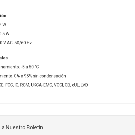
ión
2 W
0.5 W
40 V AC, 50/60 Hz
ales
namiento: -5 a 50 °C
iento: 0% a 95% sin condensación
 CE, FCC, IC, RCM, UKCA-EMC, VCCI, CB, cUL, LVD
 a Nuestro Boletín!