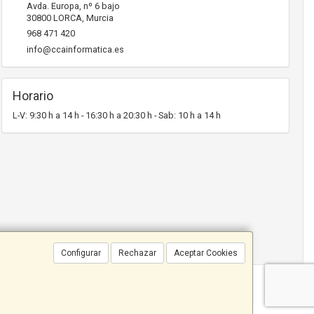
Avda. Europa, nº 6 bajo
30800
LORCA
,
Murcia
968 471 420
info@ccainformatica.es
Horario
L-V: 9:30 h a 14 h - 16:30 h a 20:30 h - Sab: 10 h a 14 h
Configurar
Rechazar
Aceptar Cookies