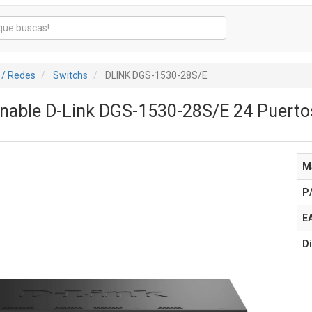
 / Redes
Switchs
DLINK DGS-1530-28S/E
onable D-Link DGS-1530-28S/E 24 Puert
M
P
E
Di