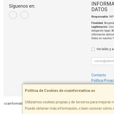
INFORMA
Síguenos en:
DATOS
Responsable
: IN
Finalidad
: Respond
Legitimación
: Con
obligación legal;
D
información adicio
Datos en nuestra
P
He leído y 
Contacto
Política Priva
Condiciones 
Política de Cookies de ccainformatica.es
Utilizamos cookies propias y de terceros para mejorar n
ccainformatica.es © 2026
Puede obtener más información, o bien conocer cómo c