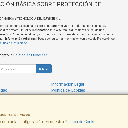
CIÓN BÁSICA SOBRE PROTECCIÓN DE
FORMATICA Y TECNOLOGIA DEL SURESTE, S.L.
er las consultas planteadas por el usuario y enviarle la información solicitada;
sentimiento del usuario;
Destinatarios
: Solo se realizan cesiones si existe una
erechos
: Acceder, rectificar y suprimir, así como otros derechos, como se indica en la
nal;
Información Adicional
: Puede consultar la información completa de Protección de
olítica de Privacidad
.
acepto la
Política de Privacidad
.
Enviar
Información Legal
cidad
Política de Cookies
de Compra
Formas de Pago
uestros servicios.
ambiar la configuración, en nuestra
Política de Cookies
.
, , , , España. - C.I.F.: B73954331 - Tfno: