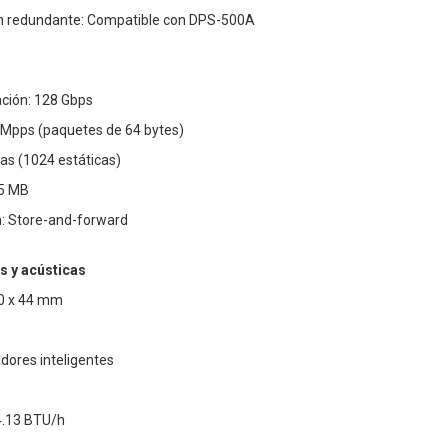
ón redundante: Compatible con DPS-500A
ción: 128 Gbps
4 Mpps (paquetes de 64 bytes)
as (1024 estáticas)
.5 MB
: Store-and-forward
as y acústicas
10 x 44 mm
adores inteligentes
4.13 BTU/h