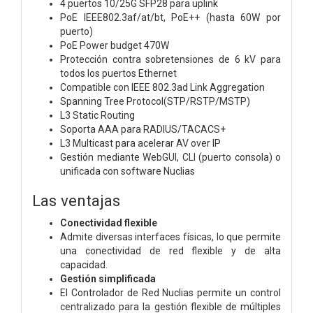
4 puertos 10/25G SFP28 para uplink
PoE IEEE802.3af/at/bt, PoE++ (hasta 60W por
puerto)
PoE Power budget 470W
Protección contra sobretensiones de 6 kV para
todos los puertos Ethernet
Compatible con IEEE 802.3ad Link Aggregation
Spanning Tree Protocol(STP/RSTP/MSTP)
L3 Static Routing
Soporta AAA para RADIUS/TACACS+
L3 Multicast para acelerar AV over IP
Gestión mediante WebGUI, CLI (puerto consola) o
unificada con software Nuclias
Las ventajas​
Conectividad flexible
Admite diversas interfaces físicas, lo que permite
una conectividad de red flexible y de alta
capacidad.
Gestión simplificada
El Controlador de Red Nuclias permite un control
centralizado para la gestión flexible de múltiples