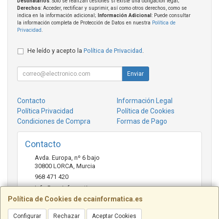
Destinatarios
: Solo se realizan cesiones si existe una obligación legal;
Derechos
: Acceder, rectificar y suprimir, así como otros derechos, como se
indica en la información adicional;
Información Adicional
: Puede consultar
la información completa de Protección de Datos en nuestra
Política de
Privacidad
.
He leído y acepto la
Política de Privacidad
.
Enviar
Contacto
Información Legal
Política Privacidad
Política de Cookies
Condiciones de Compra
Formas de Pago
Contacto
Avda. Europa, nº 6 bajo
30800
LORCA
,
Murcia
968 471 420
info@ccainformatica.es
Política de Cookies de ccainformatica.es
Configurar
Rechazar
Aceptar Cookies