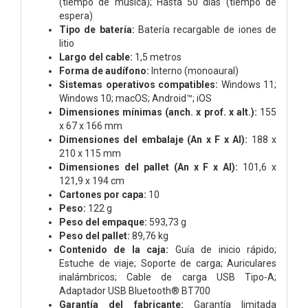
(tiempo de música); Hasta 50 días (tiempo de
espera)
Tipo de batería:
Batería recargable de iones de
litio
Largo del cable:
1,5 metros
Forma de audífono:
Interno (monoaural)
Sistemas operativos compatibles:
Windows 11;
Windows 10; macOS; Android™; iOS
Dimensiones mínimas (anch. x prof. x alt.):
155
x 67 x 166 mm
Dimensiones del embalaje (An x F x Al):
188 x
210 x 115 mm
Dimensiones del pallet (An x F x Al):
101,6 x
121,9 x 194 cm
Cartones por capa:
10
Peso:
122 g
Peso del empaque:
593,73 g
Peso del pallet:
89,76 kg
Contenido de la caja:
Guía de inicio rápido;
Estuche de viaje; Soporte de carga; Auriculares
inalámbricos; Cable de carga USB Tipo-A;
Adaptador USB Bluetooth® BT700
Garantía del fabricante:
Garantía limitada