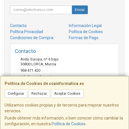
Enviar
Contacto
Información Legal
Política Privacidad
Política de Cookies
Condiciones de Compra
Formas de Pago
Contacto
Avda. Europa, nº 6 bajo
30800
LORCA
,
Murcia
968 471 420
info@ccainformatica.es
Política de Cookies de ccainformatica.es
Configurar
Rechazar
Aceptar Cookies
Horario
L-V: 9:30 h a 14 h - 16:30 h a 20:30 h - Sab: 10 h a 14 h
Utilizamos cookies propias y de terceros para mejorar nuestros
servicios.
Puede obtener más información, o bien conocer cómo cambiar la
configuración, en nuestra
Política de Cookies
.
, , , , España. - C.I.F.: B73954331 - Tfno: