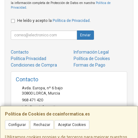
la información completa de Protección de Datos en nuestra
Política de
Privacidad
.
He leído y acepto la
Política de Privacidad
.
Enviar
Contacto
Información Legal
Política Privacidad
Política de Cookies
Condiciones de Compra
Formas de Pago
Contacto
Avda. Europa, nº 6 bajo
30800
LORCA
,
Murcia
968 471 420
info@ccainformatica.es
Política de Cookies de ccainformatica.es
Configurar
Rechazar
Aceptar Cookies
Horario
L-V: 9:30 h a 14 h - 16:30 h a 20:30 h - Sab: 10 h a 14 h
Utilizamos cookies propias y de terceros para mejorar nuestros