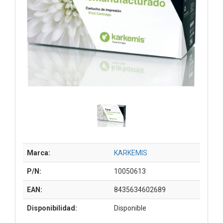
Marca:
KARKEMIS
P/N:
10050613
EAN:
8435634602689
Disponibilidad:
Disponible