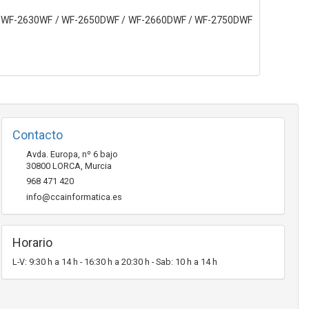
/ WF-2630WF / WF-2650DWF / WF-2660DWF / WF-2750DWF
Contacto
Avda. Europa, nº 6 bajo
30800
LORCA
,
Murcia
968 471 420
info@ccainformatica.es
Horario
L-V: 9:30 h a 14 h - 16:30 h a 20:30 h - Sab: 10 h a 14 h