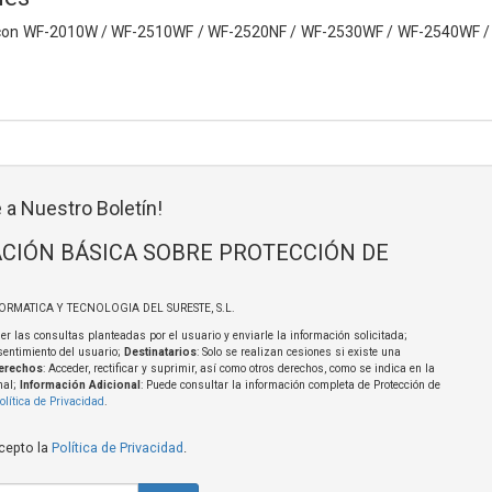
con
WF-2010W / WF-2510WF / WF-2520NF / WF-2530WF / WF-2540WF 
 a Nuestro Boletín!
CIÓN BÁSICA SOBRE PROTECCIÓN DE
FORMATICA Y TECNOLOGIA DEL SURESTE, S.L.
er las consultas planteadas por el usuario y enviarle la información solicitada;
sentimiento del usuario;
Destinatarios
: Solo se realizan cesiones si existe una
erechos
: Acceder, rectificar y suprimir, así como otros derechos, como se indica en la
nal;
Información Adicional
: Puede consultar la información completa de Protección de
olítica de Privacidad
.
acepto la
Política de Privacidad
.