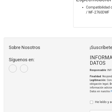
Compatibilidad 
/ WF-2760DWF
Sobre Nosotros
¡Suscríbete
INFORMA
Síguenos en:
DATOS
Responsable
: IN
Finalidad
: Respond
Legitimación
: Con
obligación legal;
D
información adicio
Datos en nuestra
P
He leído y 