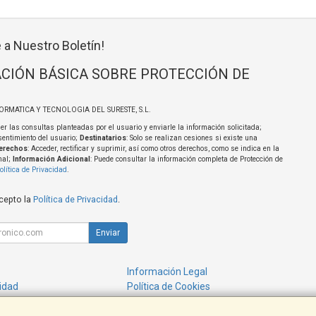
 a Nuestro Boletín!
CIÓN BÁSICA SOBRE PROTECCIÓN DE
FORMATICA Y TECNOLOGIA DEL SURESTE, S.L.
er las consultas planteadas por el usuario y enviarle la información solicitada;
sentimiento del usuario;
Destinatarios
: Solo se realizan cesiones si existe una
erechos
: Acceder, rectificar y suprimir, así como otros derechos, como se indica en la
nal;
Información Adicional
: Puede consultar la información completa de Protección de
olítica de Privacidad
.
acepto la
Política de Privacidad
.
Enviar
Información Legal
cidad
Política de Cookies
de Compra
Formas de Pago