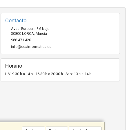
Contacto
Avda. Europa, nº 6 bajo
30800
LORCA
,
Murcia
968 471 420
info@ccainformatica.es
Horario
L-V: 9:30 h a 14 h - 16:30 h a 20:30 h - Sab: 10 h a 14 h