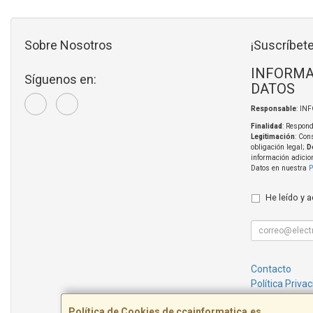
Sobre Nosotros
¡Suscríbete
INFORMA
Síguenos en:
DATOS
Responsable
: IN
Finalidad
: Respond
Legitimación
: Con
obligación legal;
D
información adicio
Datos en nuestra
P
He leído y 
Contacto
Política Priva
Condiciones 
Política de Cookies de ccainformatica.es