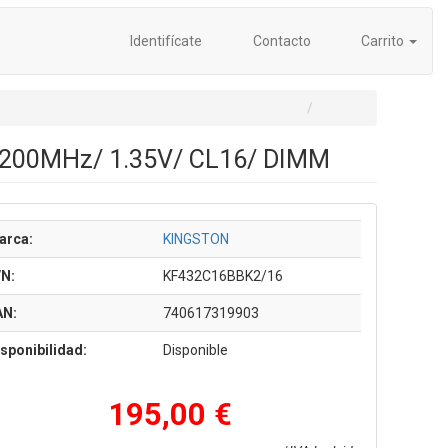
Identifícate
Contacto
Carrito
3200MHz/ 1.35V/ CL16/ DIMM
arca:
KINGSTON
/N:
KF432C16BBK2/16
AN:
740617319903
sponibilidad:
Disponible
195,00 €