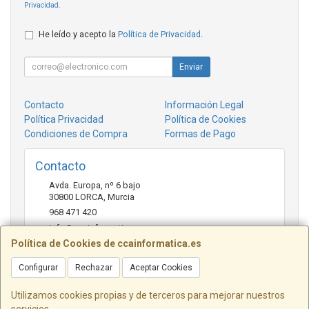
Privacidad
.
He leído y acepto la
Política de Privacidad
.
Enviar
Contacto
Información Legal
Política Privacidad
Política de Cookies
Condiciones de Compra
Formas de Pago
Contacto
Avda. Europa, nº 6 bajo
30800
LORCA
,
Murcia
968 471 420
info@ccainformatica.es
Política de Cookies de ccainformatica.es
Configurar
Rechazar
Aceptar Cookies
Horario
L-V: 9:30 h a 14 h - 16:30 h a 20:30 h - Sab: 10 h a 14 h
Utilizamos cookies propias y de terceros para mejorar nuestros