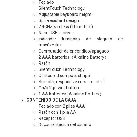
Teclado
SilentTouch Technology
Adjustable keyboard height
Spill-resistant design
2.4GHz wireless (10 meters)
Nano USB receiver
Indicador luminoso de bloqueo de
mayúsculas
Conmutador de encendido/apagado
2 AAA batteries（Alkaline Battery）
Ratón
SilentTouch Technology
Contoured compact shape
Smooth, responsive cursor control
On/off power button
1 AA batteries (Alkaline Battery）
CONTENIDO DE LA CAJA
Teclado con 2 pilas AAA
Ratón con 1 pila AA
Receptor USB
Documentación del usuario