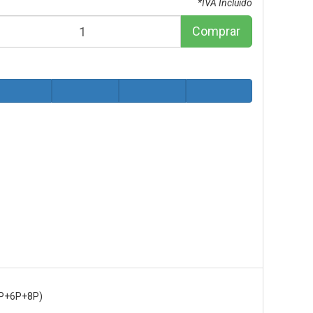
*IVA Incluido
Comprar
4P+6P+8P)