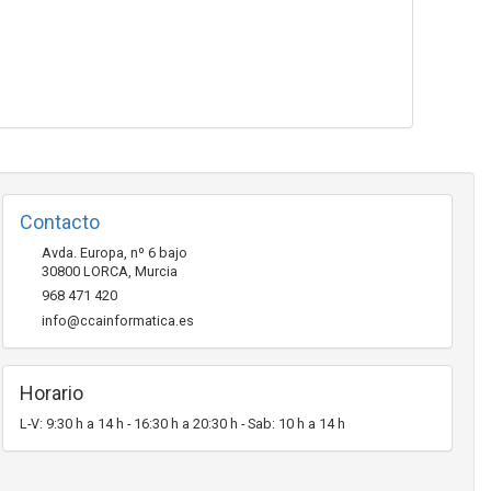
Contacto
Avda. Europa, nº 6 bajo
30800
LORCA
,
Murcia
968 471 420
info@ccainformatica.es
Horario
L-V: 9:30 h a 14 h - 16:30 h a 20:30 h - Sab: 10 h a 14 h