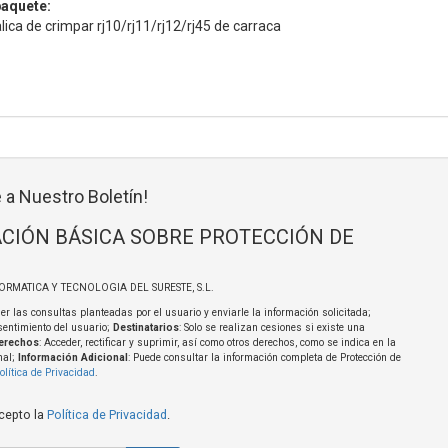
paquete:
ica de crimpar rj10/rj11/rj12/rj45 de carraca
 a Nuestro Boletín!
CIÓN BÁSICA SOBRE PROTECCIÓN DE
FORMATICA Y TECNOLOGIA DEL SURESTE, S.L.
er las consultas planteadas por el usuario y enviarle la información solicitada;
sentimiento del usuario;
Destinatarios
: Solo se realizan cesiones si existe una
erechos
: Acceder, rectificar y suprimir, así como otros derechos, como se indica en la
nal;
Información Adicional
: Puede consultar la información completa de Protección de
olítica de Privacidad
.
acepto la
Política de Privacidad
.