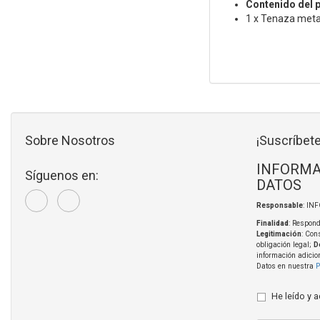
Contenido del 
1 x Tenaza metal
Sobre Nosotros
¡Suscríbete
INFORMA
Síguenos en:
DATOS
Responsable
: IN
Finalidad
: Respond
Legitimación
: Con
obligación legal;
D
información adicio
Datos en nuestra
P
He leído y 