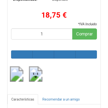
18,75 €
*IVA Incluido
Comprar
5 - 5
W
Características
Recomendar a un amigo