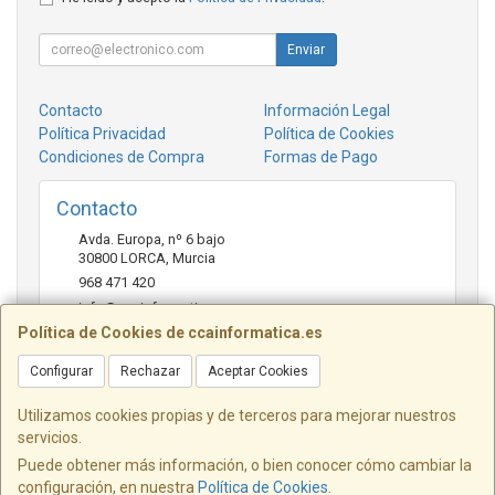
Enviar
Contacto
Información Legal
Política Privacidad
Política de Cookies
Condiciones de Compra
Formas de Pago
Contacto
Avda. Europa, nº 6 bajo
30800
LORCA
,
Murcia
968 471 420
info@ccainformatica.es
Política de Cookies de ccainformatica.es
Configurar
Rechazar
Aceptar Cookies
Horario
L-V: 9:30 h a 14 h - 16:30 h a 20:30 h - Sab: 10 h a 14 h
Utilizamos cookies propias y de terceros para mejorar nuestros
servicios.
Puede obtener más información, o bien conocer cómo cambiar la
configuración, en nuestra
Política de Cookies
.
, , , , España. - C.I.F.: B73954331 - Tfno: