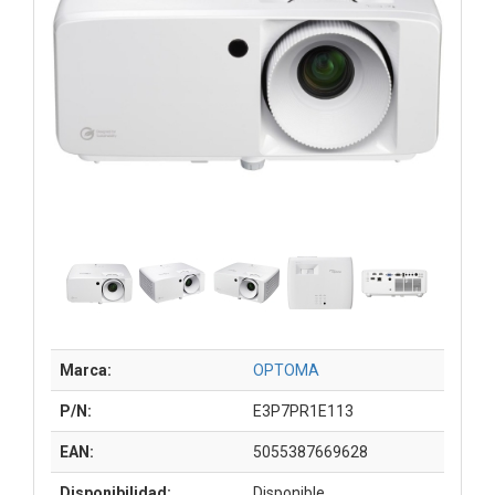
Marca:
OPTOMA
P/N:
E3P7PR1E113
EAN:
5055387669628
Disponibilidad:
Disponible