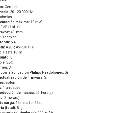
co:
Cerrado
encia:
20 - 20 000 Hz
 ohmios
mentación máxima:
10 mW
3 dB (1 kHz)
tavoz:
40 mm
:
Dinámico
tooth:
5.4
oth:
A2DP,
AVRCP,
HFP
o:
Hasta 10 m
punto:
Sí
le:
SBC
umen:
Sí
con la aplicación Philips Headphones:
Sí
actualización de firmware:
Sí
les:
Botón
s:
1 unidades
oducción de música:
26 hora(s)
a:
2 hora(s)
de carga:
15 mins for 6 hrs
ía (total):
5 g
 batería (auriculares):
200 mAh