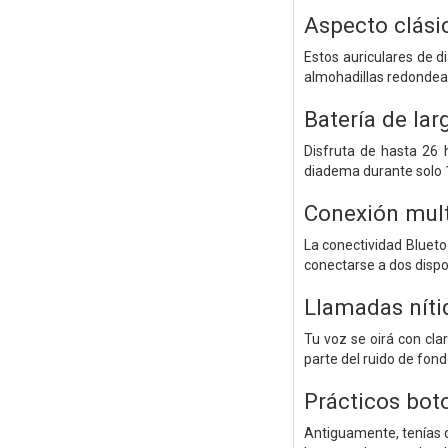
Aspecto clási
Estos auriculares de 
almohadillas redondead
Batería de lar
Disfruta de hasta 26 
diadema durante solo 
Conexión mult
La conectividad Blueto
conectarse a dos dispo
Llamadas níti
Tu voz se oirá con cla
parte del ruido de fond
Prácticos boto
Antiguamente, tenías q