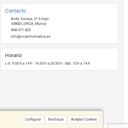
Contacto
Avda. Europa, nº 6 bajo
30800
LORCA
,
Murcia
968 471 420
info@ccainformatica.es
Horario
L-V: 9:30 h a 14 h - 16:30 h a 20:30 h - Sab: 10 h a 14 h
Configurar
Rechazar
Aceptar Cookies