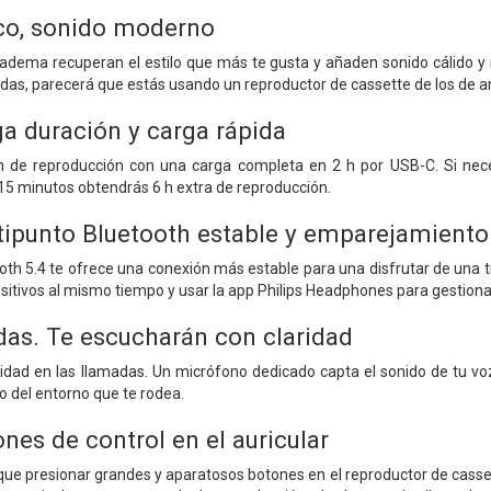
co, sonido moderno
diadema recuperan el estilo que más te gusta y añaden sonido cálido 
as, parecerá que estás usando un reproductor de cassette de los de ant
ga duración y carga rápida
h de reproducción con una carga completa en 2 h por USB-C. Si neces
15 minutos obtendrás 6 h extra de reproducción.
ipunto Bluetooth estable y emparejamiento 
oth 5.4 te ofrece una conexión más estable para una disfrutar de una 
sitivos al mismo tiempo y usar la app Philips Headphones para gestiona
das. Te escucharán con claridad
ridad en las llamadas. Un micrófono dedicado capta el sonido de tu voz
o del entorno que te rodea.
nes de control en el auricular
ue presionar grandes y aparatosos botones en el reproductor de casset