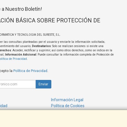
 a Nuestro Boletín!
CIÓN BÁSICA SOBRE PROTECCIÓN DE
FORMATICA Y TECNOLOGIA DEL SURESTE, S.L.
er las consultas planteadas por el usuario y enviarle la información solicitada;
sentimiento del usuario;
Destinatarios
: Solo se realizan cesiones si existe una
erechos
: Acceder, rectificar y suprimir, así como otros derechos, como se indica en la
nal;
Información Adicional
: Puede consultar la información completa de Protección de
olítica de Privacidad
.
acepto la
Política de Privacidad
.
Enviar
Información Legal
cidad
Política de Cookies
de Compra
Formas de Pago