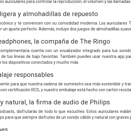
os auriculares para controlar la reproducción, el volumen y las llamadas
ligera y almohadillas de repuesto
 icónico y te convencen con su comodidad moderna. Los auriculares 
r un ajuste perfecto. Además, incluye dos juegos de almohadillas suav
eadphones, la compaña de The Ringo
complementaria cuenta con un ecualizador integrado para tus sonido
a de tus líneas de bajo favoritas. También puedes usar nuestra app p
r los dispositivos conectados y mucho más.
laje responsables
nte para que nuestra cadena de suministro sea más sostenible y trans
on certificación RCS, y nuestro embalaje está hecho con cartón reciclado
y natural, la firma de audio de Philips
dcasts, disfrutarás de todo lo que escuches. Estos auriculares inal
lips para que siempre disfrutes de un sonido cálido y natural con graves
nes