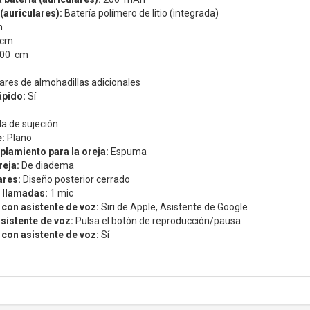
(auriculares):
Batería polímero de litio (integrada)
m
 cm
.00 cm
ares de almohadillas adicionales
ápido:
Sí
a de sujeción
e:
Plano
plamiento para la oreja:
Espuma
reja:
De diadema
ares:
Diseño posterior cerrado
 llamadas:
1 mic
con asistente de voz:
Siri de Apple,
Asistente de Google
asistente de voz:
Pulsa el botón de reproducción/pausa
con asistente de voz:
Sí