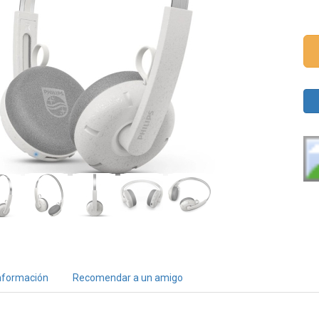
nformación
Recomendar a un amigo