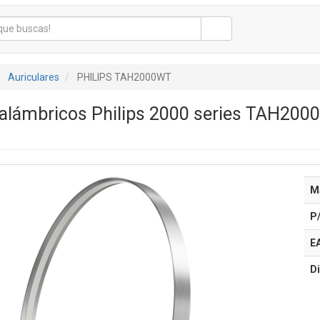
Auriculares
PHILIPS TAH2000WT
nalámbricos Philips 2000 series TAH200
M
P
E
Di