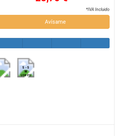
*IVA Incluido
Avísame
5 - 5
W
USB PD