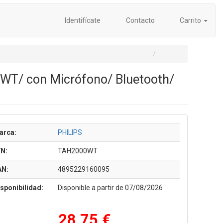
Identifícate
Contacto
Carrito
0WT/ con Micrófono/ Bluetooth/
arca:
PHILIPS
/N:
TAH2000WT
AN:
4895229160095
sponibilidad:
Disponible a partir de 07/08/2026
28,75 €