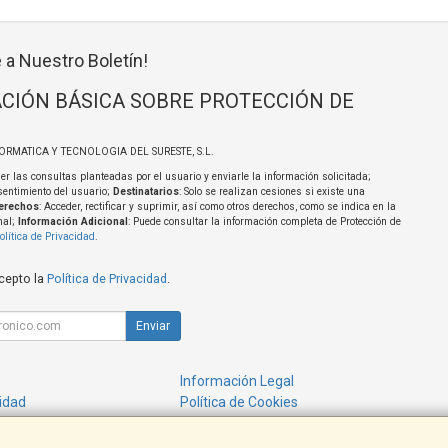
 a Nuestro Boletín!
CIÓN BÁSICA SOBRE PROTECCIÓN DE
FORMATICA Y TECNOLOGIA DEL SURESTE, S.L.
er las consultas planteadas por el usuario y enviarle la información solicitada;
sentimiento del usuario;
Destinatarios
: Solo se realizan cesiones si existe una
erechos
: Acceder, rectificar y suprimir, así como otros derechos, como se indica en la
nal;
Información Adicional
: Puede consultar la información completa de Protección de
olítica de Privacidad
.
acepto la
Política de Privacidad
.
Enviar
Información Legal
cidad
Política de Cookies
de Compra
Formas de Pago