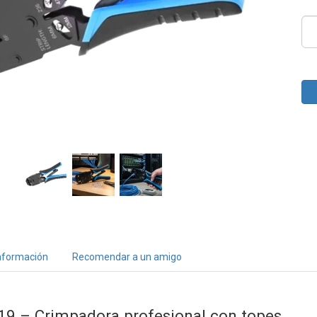
nformación
Recomendar a un amigo
9 – Crimpadora profesional con topes