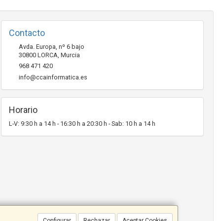
Contacto
Avda. Europa, nº 6 bajo
30800
LORCA
,
Murcia
968 471 420
info@ccainformatica.es
Horario
L-V: 9:30 h a 14 h - 16:30 h a 20:30 h - Sab: 10 h a 14 h
Configurar
Rechazar
Aceptar Cookies