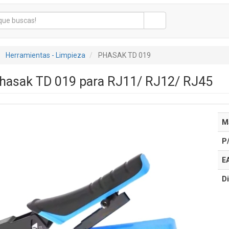
Herramientas - Limpieza
PHASAK TD 019
hasak TD 019 para RJ11/ RJ12/ RJ45
M
P
E
Di