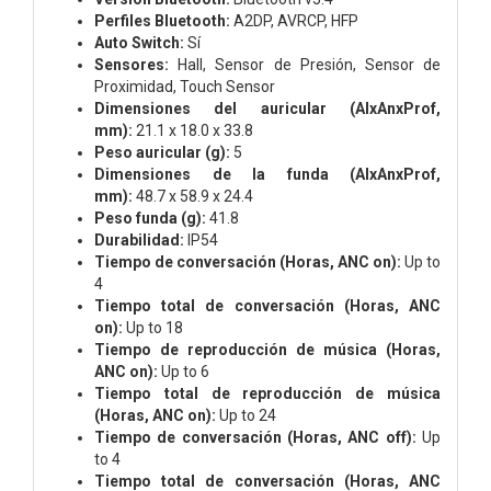
Perfiles Bluetooth:
A2DP, AVRCP, HFP
Auto Switch:
Sí
Sensores:
Hall, Sensor de Presión, Sensor de
Proximidad, Touch Sensor
Dimensiones del auricular (AlxAnxProf,
mm):
21.1 x 18.0 x 33.8
Peso auricular (g):
5
Dimensiones de la funda (AlxAnxProf,
mm):
48.7 x 58.9 x 24.4
Peso funda (g):
41.8
Durabilidad:
IP54
Tiempo de conversación (Horas, ANC on):
Up to
4
Tiempo total de conversación (Horas, ANC
on):
Up to 18
Tiempo de reproducción de música (Horas,
ANC on):
Up to 6
Tiempo total de reproducción de música
(Horas, ANC on):
Up to 24
Tiempo de conversación (Horas, ANC off):
Up
to 4
Tiempo total de conversación (Horas, ANC