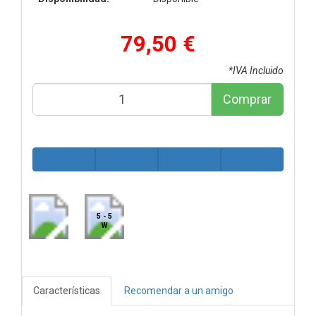
79,50 €
*IVA Incluido
Comprar
5 - 5
W
Características
Recomendar a un amigo