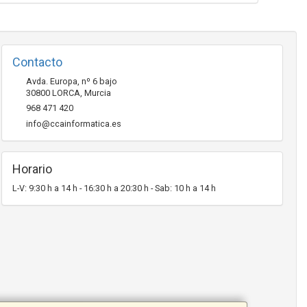
Contacto
Avda. Europa, nº 6 bajo
30800
LORCA
,
Murcia
968 471 420
info@ccainformatica.es
Horario
L-V: 9:30 h a 14 h - 16:30 h a 20:30 h - Sab: 10 h a 14 h