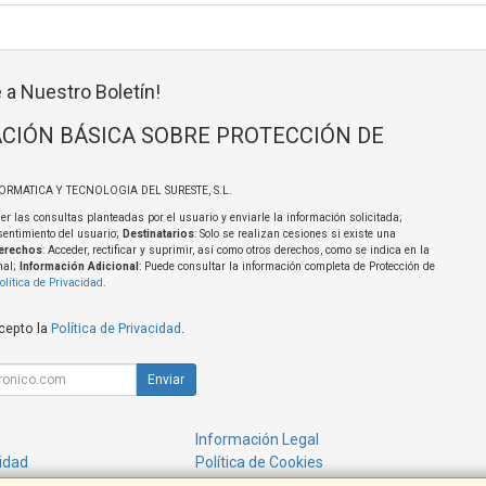
 a Nuestro Boletín!
CIÓN BÁSICA SOBRE PROTECCIÓN DE
FORMATICA Y TECNOLOGIA DEL SURESTE, S.L.
er las consultas planteadas por el usuario y enviarle la información solicitada;
sentimiento del usuario;
Destinatarios
: Solo se realizan cesiones si existe una
erechos
: Acceder, rectificar y suprimir, así como otros derechos, como se indica en la
nal;
Información Adicional
: Puede consultar la información completa de Protección de
olítica de Privacidad
.
acepto la
Política de Privacidad
.
Enviar
Información Legal
cidad
Política de Cookies
de Compra
Formas de Pago