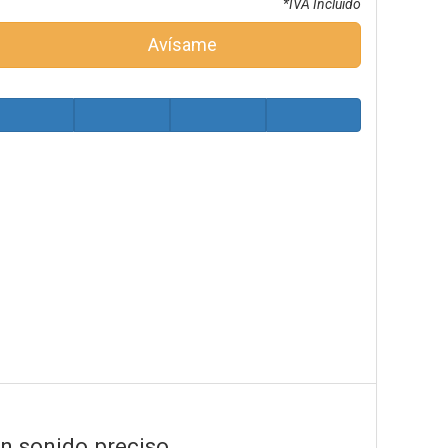
*IVA Incluido
Avísame
n sonido preciso