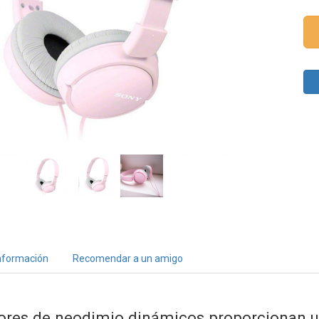
nformación
Recomendar a un amigo
ores de neodimio dinámicos proporcionan u