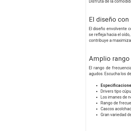
Disfruta de la comodid
El diseño con 
El diseño envolvente co
se refleja hacia el oíd
contribuye a maximizar
Amplio rango 
El rango de frecuenci
agudos. Escucha los de
Especificacion
Drivers tipo cúp
Los imanes de n
Rango de frecue
Cascos acolcha
Gran variedad de