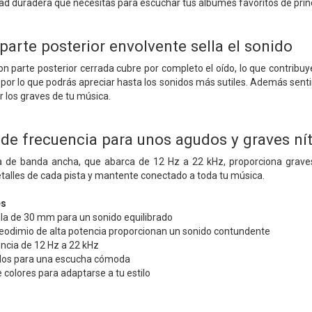
ad duradera que necesitas para escuchar tus álbumes favoritos de princi
parte posterior envolvente sella el sonido
n parte posterior cerrada cubre por completo el oído, lo que contribuye 
o, por lo que podrás apreciar hasta los sonidos más sutiles. Además senti
 los graves de tu música.
de frecuencia para unos agudos y graves ní
a de banda ancha, que abarca de 12 Hz a 22 kHz, proporciona graves
talles de cada pista y mantente conectado a toda tu música.
es
ula de 30 mm para un sonido equilibrado
eodimio de alta potencia proporcionan un sonido contundente
ncia de 12 Hz a 22 kHz
dos para una escucha cómoda
 colores para adaptarse a tu estilo