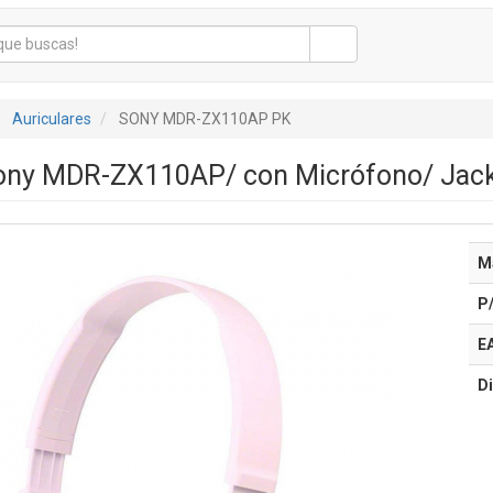
Auriculares
SONY MDR-ZX110AP PK
Sony MDR-ZX110AP/ con Micrófono/ Jack
M
P
E
Di