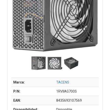
Marca:
TACENS
P/N:
1RVIIAG700S
EAN:
8435693107569
Disponibilidad:
Disponible