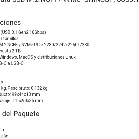
aciones
 (USB 3.1 Gen2 10Gbps)
n tornillos
 M.2 NGFF y NVMe PCIe 2230/2242/2260/2280
hasta 2 TB
Windows, MacOS y distribuciones Linux
SB-C a USB-C
io
 kg. Peso bruto: 0,132 kg
oducto: 99x44x13 mm
balaje: 115x90x35 mm
 del Paquete
ón
eción