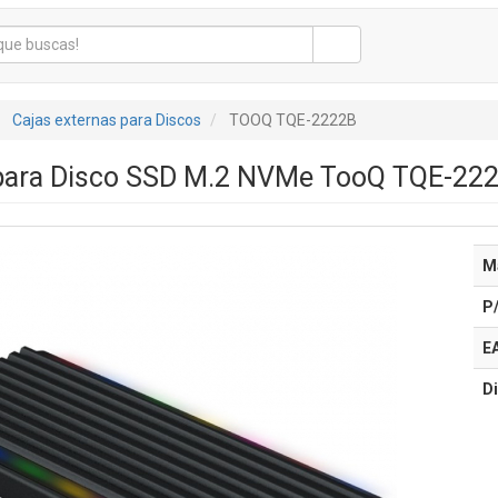
Cajas externas para Discos
TOOQ TQE-2222B
para Disco SSD M.2 NVMe TooQ TQE-2222
M
P
E
Di