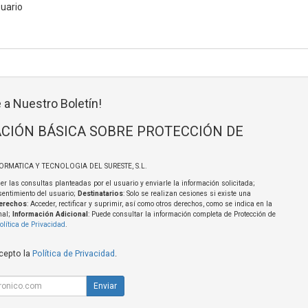
suario
 a Nuestro Boletín!
CIÓN BÁSICA SOBRE PROTECCIÓN DE
FORMATICA Y TECNOLOGIA DEL SURESTE, S.L.
er las consultas planteadas por el usuario y enviarle la información solicitada;
sentimiento del usuario;
Destinatarios
: Solo se realizan cesiones si existe una
erechos
: Acceder, rectificar y suprimir, así como otros derechos, como se indica en la
nal;
Información Adicional
: Puede consultar la información completa de Protección de
olítica de Privacidad
.
acepto la
Política de Privacidad
.
Enviar