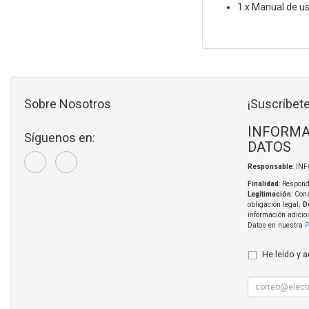
1 x Manual de u
Sobre Nosotros
¡Suscríbete
INFORMA
Síguenos en:
DATOS
Responsable
: IN
Finalidad
: Respond
Legitimación
: Con
obligación legal;
D
información adicio
Datos en nuestra
P
He leído y 