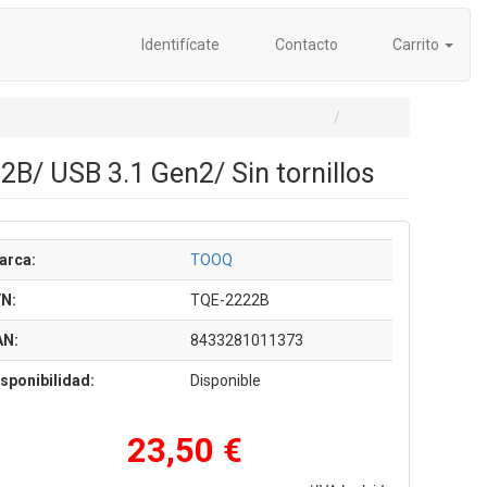
Identifícate
Contacto
Carrito
B/ USB 3.1 Gen2/ Sin tornillos
arca:
TOOQ
/N:
TQE-2222B
AN:
8433281011373
sponibilidad:
Disponible
23,50 €