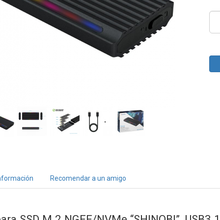
nformación
Recomendar a un amigo
 para SSD M.2 NGFF/NVMe “SHINOBI”, USB3.