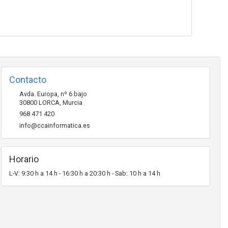
Contacto
Avda. Europa, nº 6 bajo
30800
LORCA
,
Murcia
968 471 420
info@ccainformatica.es
Horario
L-V: 9:30 h a 14 h - 16:30 h a 20:30 h - Sab: 10 h a 14 h