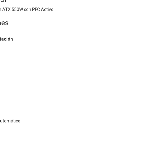
n ATX 550W con PFC Activo
nes
tación
Automático