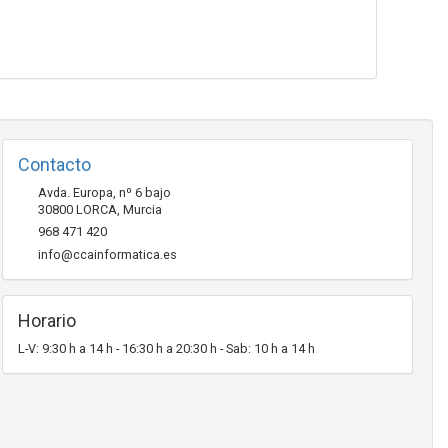
Contacto
Avda. Europa, nº 6 bajo
30800
LORCA
,
Murcia
968 471 420
info@ccainformatica.es
Horario
L-V: 9:30 h a 14 h - 16:30 h a 20:30 h - Sab: 10 h a 14 h