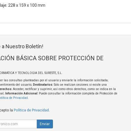
aje: 228 x 159 x 100 mm
 a Nuestro Boletín!
CIÓN BÁSICA SOBRE PROTECCIÓN DE
FORMATICA Y TECNOLOGIA DEL SURESTE, S.L.
er las consultas planteadas por el usuario y enviarle la información solicitada;
sentimiento del usuario;
Destinatarios
: Solo se realizan cesiones si existe una
erechos
: Acceder, rectificar y suprimir, así como otros derechos, como se indica en la
nal;
Información Adicional
: Puede consultar la información completa de Protección de
olítica de Privacidad
.
acepto la
Política de Privacidad
.
Enviar