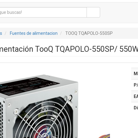
s
Fuentes de alimentacion
TOOQ TQAPOLO-550SP
imentación TooQ TQAPOLO-550SP/ 550W
M
P
E
Di