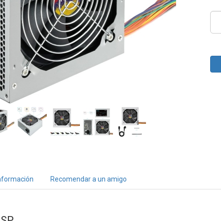
nformación
Recomendar a un amigo
0SP