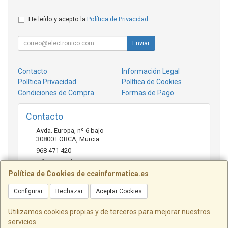
He leído y acepto la
Política de Privacidad
.
Enviar
Contacto
Información Legal
Política Privacidad
Política de Cookies
Condiciones de Compra
Formas de Pago
Contacto
Avda. Europa, nº 6 bajo
30800
LORCA
,
Murcia
968 471 420
info@ccainformatica.es
Política de Cookies de ccainformatica.es
Configurar
Rechazar
Aceptar Cookies
Horario
L-V: 9:30 h a 14 h - 16:30 h a 20:30 h - Sab: 10 h a 14 h
Utilizamos cookies propias y de terceros para mejorar nuestros
servicios.