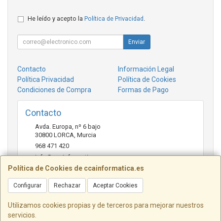
He leído y acepto la
Política de Privacidad
.
Enviar
Contacto
Información Legal
Política Privacidad
Política de Cookies
Condiciones de Compra
Formas de Pago
Contacto
Avda. Europa, nº 6 bajo
30800
LORCA
,
Murcia
968 471 420
info@ccainformatica.es
Política de Cookies de ccainformatica.es
Configurar
Rechazar
Aceptar Cookies
Horario
L-V: 9:30 h a 14 h - 16:30 h a 20:30 h - Sab: 10 h a 14 h
Utilizamos cookies propias y de terceros para mejorar nuestros
servicios.