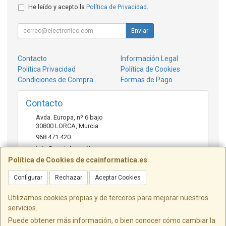
He leído y acepto la
Política de Privacidad
.
Enviar
Contacto
Información Legal
Política Privacidad
Política de Cookies
Condiciones de Compra
Formas de Pago
Contacto
Avda. Europa, nº 6 bajo
30800
LORCA
,
Murcia
968 471 420
info@ccainformatica.es
Política de Cookies de ccainformatica.es
Configurar
Rechazar
Aceptar Cookies
Horario
L-V: 9:30 h a 14 h - 16:30 h a 20:30 h - Sab: 10 h a 14 h
Utilizamos cookies propias y de terceros para mejorar nuestros
servicios.
Puede obtener más información, o bien conocer cómo cambiar la