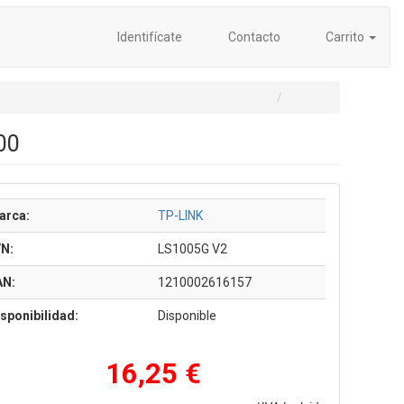
Identifícate
Contacto
Carrito
00
arca:
TP-LINK
/N:
LS1005G V2
AN:
1210002616157
sponibilidad:
Disponible
16,25 €