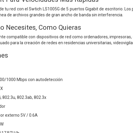
e tu red con el Swtich LS1005G de 5 puertos Gigabit de escritorio. Los
nea de archivos grandes de gran ancho de banda sin interferencia.
o Necesites, Como Quieras
nte compatible con dispositivos de red como ordenadores, impresoras
cuado para la creación de redes en residencias universitarias, videovig
nes
100/1000 Mbps con autodetección
IX
, 802.3u, 802.3ab, 802.3x
dor
or externo 5V / 0.6A
 W