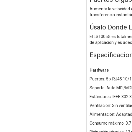
Aumenta la velocidad d
transferencia instantá
Úsalo Donde L
El LS1005G es totalme
de aplicación y es ade
Especificacio
Hardware
Puertos: 5 x RJ45 10/
Soporte: Auto MDI/MD
Estándares: IEEE 802.3i
Ventilación: Sin ventila
Alimentación: Adaptad
Consumo máximo: 3.7