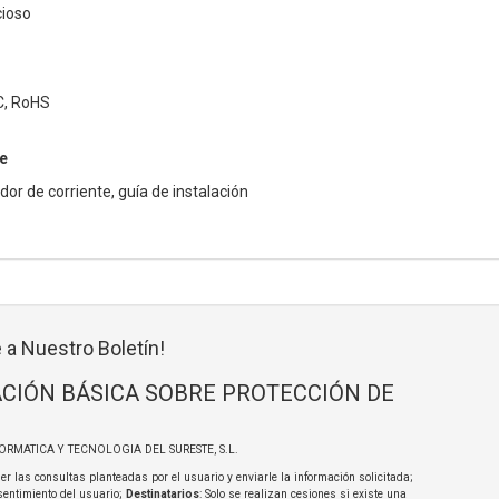
cioso
CC, RoHS
e
dor de corriente, guía de instalación
 a Nuestro Boletín!
CIÓN BÁSICA SOBRE PROTECCIÓN DE
FORMATICA Y TECNOLOGIA DEL SURESTE, S.L.
er las consultas planteadas por el usuario y enviarle la información solicitada;
sentimiento del usuario;
Destinatarios
: Solo se realizan cesiones si existe una