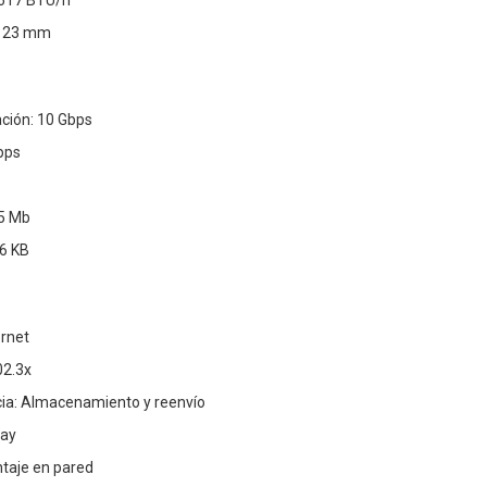
.617 BTU/h
x 23 mm
ción: 10 Gbps
pps
.5 Mb
6 KB
ernet
02.3x
ia: Almacenamiento y reenvío
lay
taje en pared