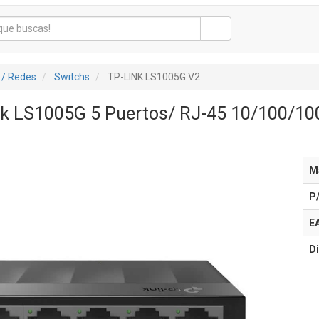
 / Redes
Switchs
TP-LINK LS1005G V2
nk LS1005G 5 Puertos/ RJ-45 10/100/10
M
P
E
Di