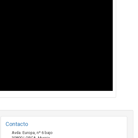
Contacto
Avda. Europa, nº 6 bajo
30800
LORCA
,
Murcia