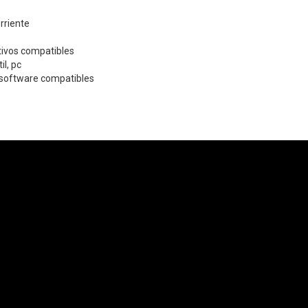
rriente
tivos compatibles
il, pc
software compatibles