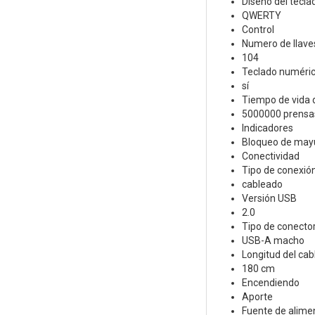
Diseño del tecla
QWERTY
Control
Numero de llave
104
Teclado numéri
sí
Tiempo de vida d
5000000 prensa
Indicadores
Bloqueo de mayú
Conectividad
Tipo de conexió
cableado
Versión USB
2.0
Tipo de conecto
USB-A macho
Longitud del cabl
180 cm
Encendiendo
Aporte
Fuente de alime