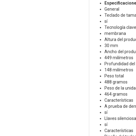
Especificacion
General
Teclado de tam
sí
Tecnología clav
membrana
Altura del produ
30 mm
Ancho del produ
449 milímetros
Profundidad del
148 milímetros
Peso total
488 gramos
Peso de la unida
464 gramos
Características
A prueba de de
sí
Llaves silencios
sí
Características