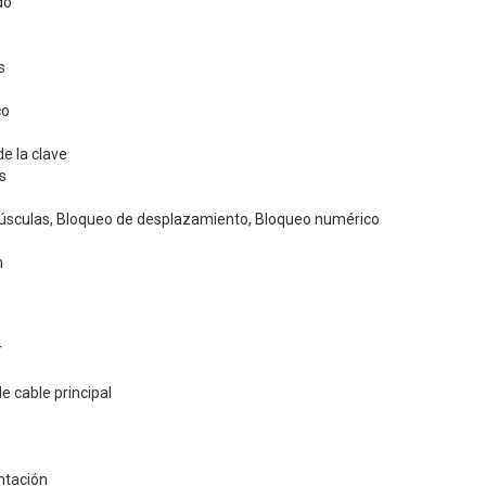
do
s
co
e la clave
s
sculas, Bloqueo de desplazamiento, Bloqueo numérico
n
r
e cable principal
ntación