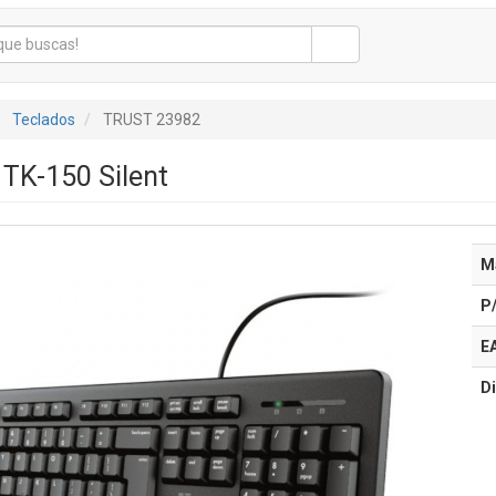
Teclados
TRUST 23982
 TK-150 Silent
M
P
E
Di