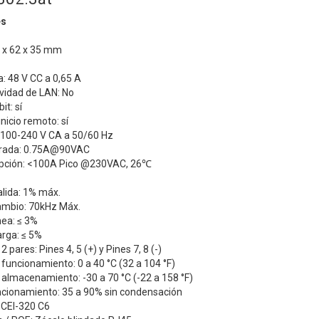
es
 x 62 x 35 mm
a: 48 V CC a 0,65 A
ividad de LAN: No
it: sí
nicio remoto: sí
: 100-240 V CA a 50/60 Hz
ntrada: 0.75A@90VAC
rupción: <100A Pico @230VAC, 26℃
alida: 1% máx.
ambio: 70kHz Máx.
nea: ≤ 3%
arga: ≤ 5%
 pares: Pines 4, 5 (+) y Pines 7, 8 (-)
uncionamiento: 0 a 40 °C (32 a 104 °F)
almacenamiento: -30 a 70 °C (-22 a 158 °F)
ionamiento: 35 a 90% sin condensación
 CEI-320 C6