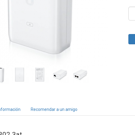
nformación
Recomendar a un amigo
 802.3at