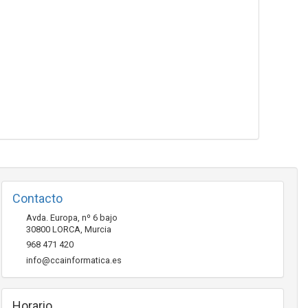
Contacto
Avda. Europa, nº 6 bajo
30800
LORCA
,
Murcia
968 471 420
info@ccainformatica.es
Horario