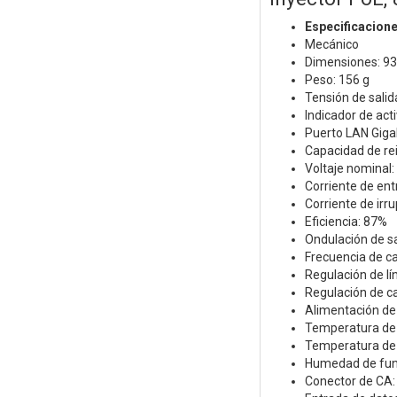
Especificacion
Mecánico
Dimensiones: 93
Peso: 156 g
Tensión de salid
Indicador de act
Puerto LAN Gigab
Capacidad de rei
Voltaje nominal
Corriente de e
Corriente de ir
Eficiencia: 87%
Ondulación de s
Frecuencia de c
Regulación de lí
Regulación de c
Alimentación de 2
Temperatura de f
Temperatura de 
Humedad de func
Conector de CA: