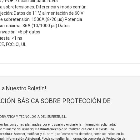
s / POE: Zócalo blindado RJ45
ra sobretensiones: Diferencia y modo común
jeción: Datos de 11 V, alimentación de 60 V
e sobretensión: 1500A (8/20 μs) Potencia
lso máxima: 36A (10/1000 μs) Datos
ivación: <5 pF datos
esta: <1 ns
CE, FCC, CI, UL
 a Nuestro Boletín!
CIÓN BÁSICA SOBRE PROTECCIÓN DE
FORMATICA Y TECNOLOGIA DEL SURESTE, S.L.
er las consultas planteadas por el usuario y enviarle la información solicitada;
sentimiento del usuario;
Destinatarios
: Solo se realizan cesiones si existe una
erechos
: Acceder, rectificar y suprimir, así como otros derechos, como se indica en la
nal;
Información Adicional
: Puede consultar la información completa de Protección de