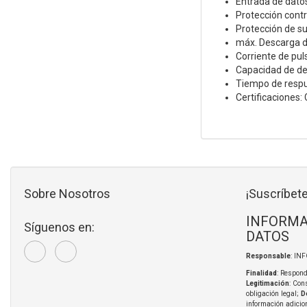
Entrada de dato
Protección cont
Protección de su
máx. Descarga d
Corriente de pu
Capacidad de der
Tiempo de respu
Certificaciones: 
Sobre Nosotros
¡Suscríbete
INFORMA
Síguenos en:
DATOS
Responsable
: IN
Finalidad
: Respond
Legitimación
: Con
obligación legal;
D
información adicio