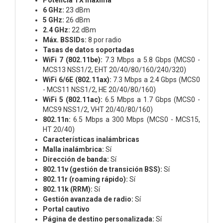
6 GHz:
23 dBm
5 GHz:
26 dBm
2.4 GHz:
22 dBm
Máx. BSSIDs:
8 por radio
Tasas de datos soportadas
WiFi 7 (802.11be):
7.3 Mbps a 5.8 Gbps (MCS0 -
MCS13 NSS1/2, EHT 20/40/80/160/240/320)
WiFi 6/6E (802.11ax):
7.3 Mbps a 2.4 Gbps (MCS0
- MCS11 NSS1/2, HE 20/40/80/160)
WiFi 5 (802.11ac):
6.5 Mbps a 1.7 Gbps (MCS0 -
MCS9 NSS1/2, VHT 20/40/80/160)
802.11n:
6.5 Mbps a 300 Mbps (MCS0 - MCS15,
HT 20/40)
Características inalámbricas
Malla inalámbrica:
Sí
Dirección de banda:
Sí
802.11v (gestión de transición BSS):
Sí
802.11r (roaming rápido):
Sí
802.11k (RRM):
Sí
Gestión avanzada de radio:
Sí
Portal cautivo
Página de destino personalizada:
Sí