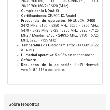
20/40/80/160, HE 20/40/80/160, EHT
20/40/80/160/240/320 (MHz)
Cumple con la NDAA:
Sí
Certificaciones:
CE, FCC, IC, Anatel
Frecuencia de operación:
EE.UU./CA: 2400 -
2472 MHz, 5150 - 5250 MHz, 5250 - 5350 MHz,
5470 - 5725 MHz, 5725 - 5850 MHz, 5925 - 7125
MHz / Mundial: 2400 - 2483.5 MHz, 5150 - 5725
MHz, 5925 - 7125 MHz
Temperatura de funcionamiento:
-30 a 60°C (-22
a 140°F)
Humedad operativa:
5 a 95% sin condensación
Software
Requisitos de la aplicación:
UniFi Network
versión 8.1.113 o posteriores
Sobre Nosotros