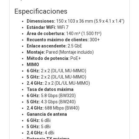
Especificaciones
Dimensiones:
150 x 103 x 36 mm (5.9 x 4.1 x 1.4")
Estándar WiFi:
WiFi 7
Área de cobertura:
140 m² (1.500 ft²)
Recuento máximo de clientes:
300+
Enlace ascendente:
2.5 GbE
Montaje:
Pared (Montaje incluido)
Método de potencia:
PoE+
MIMO
6 GHz:
2 x 2 (DL/UL MU-MIMO)
5 GHz:
2 x 2 (DL/UL MU-MIMO)
2.4 GHz:
2 x 2 (DL/UL MU-MIMO)
Tasa de datos máxima
6 GHz:
5.8 Gbps (BW320)
5 GHz:
4.3 Gbps (BW240)
2.4 GHz:
688 Mbps (BW40)
Ganancia de antena
6 GHz:
6 dBi
5 GHz:
5 dBi
2.4 GHz:
4 dBi
Potencia TX máxima