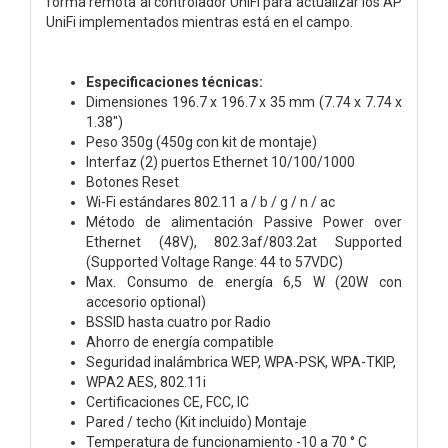
forma remota al controlador UniFi para actualizar los AP
UniFi implementados mientras está en el campo.
Especificaciones técnicas:
Dimensiones 196.7 x 196.7 x 35 mm (7.74 x 7.74 x
1.38")
Peso 350g (450g con kit de montaje)
Interfaz (2) puertos Ethernet 10/100/1000
Botones Reset
Wi-Fi estándares 802.11 a / b / g / n / ac
Método de alimentación Passive Power over
Ethernet (48V), 802.3af/803.2at Supported
(Supported Voltage Range: 44 to 57VDC)
Max. Consumo de energía 6,5 W (20W con
accesorio optional)
BSSID hasta cuatro por Radio
Ahorro de energía compatible
Seguridad inalámbrica WEP, WPA-PSK, WPA-TKIP,
WPA2 AES, 802.11i
Certificaciones CE, FCC, IC
Pared / techo (Kit incluido) Montaje
Temperatura de funcionamiento -10 a 70 ° C