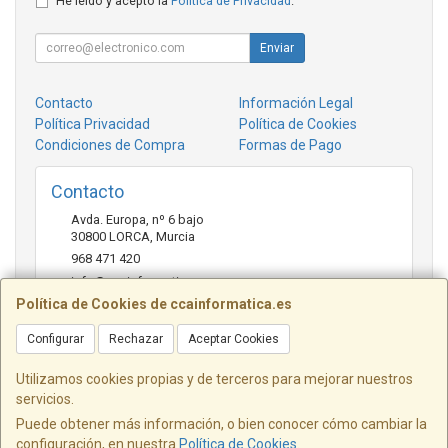
He leído y acepto la
Política de Privacidad
.
Enviar
Contacto
Información Legal
Política Privacidad
Política de Cookies
Condiciones de Compra
Formas de Pago
Contacto
Avda. Europa, nº 6 bajo
30800
LORCA
,
Murcia
968 471 420
info@ccainformatica.es
Política de Cookies de ccainformatica.es
Configurar
Rechazar
Aceptar Cookies
Horario
L-V: 9:30 h a 14 h - 16:30 h a 20:30 h - Sab: 10 h a 14 h
Utilizamos cookies propias y de terceros para mejorar nuestros
servicios.
Puede obtener más información, o bien conocer cómo cambiar la
configuración, en nuestra
Política de Cookies
.